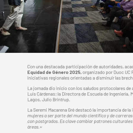
Con una destacada participación de autoridades, acad
Equidad de Género 2025,
organizado por Duoc UC Pu
iniciativas regionales orientadas a disminuir las brec
La jornada dio inicio con los saludos protocolares d
Luis Cárdenas; la Directora de Escuela de Ingeniería
Lagos, Julio Brintrup.
La Seremi Macarena Gré destacó la importancia de la i
mujeres a ser parte del mundo científico y de carrera
con postgrados. Es clave cambiar patrones culturales 
áreas.»