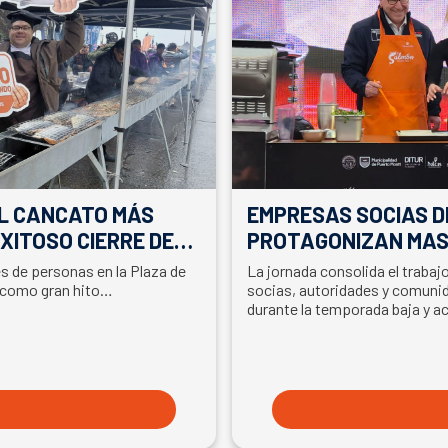
EL CANCATO MÁS
EMPRESAS SOCIAS D
XITOSO CIERRE DE
PROTAGONIZAN MAS
LA PARTICIPACIÓN D
es de personas en la Plaza de
La jornada consolida el traba
EN SEMANA DEL SA
 como gran hito…
socias, autoridades y comunid
durante la temporada baja y a