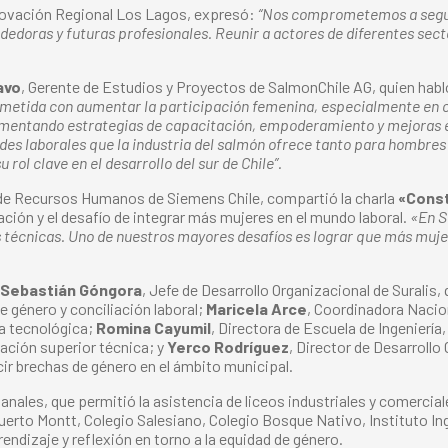
Innovación Regional Los Lagos, expresó:
“Nos comprometemos a seguir
oras y futuras profesionales. Reunir a actores de diferentes sector
avo
, Gerente de Estudios y Proyectos de SalmonChile AG, quien habl
ometida con aumentar la participación femenina, especialmente en ca
mentando estrategias de capacitación, empoderamiento y mejoras en
ades laborales que la industria del salmón ofrece tanto para hombr
rol clave en el desarrollo del sur de Chile”.
 de Recursos Humanos de Siemens Chile, compartió la charla
«Const
ación y el desafío de integrar más mujeres en el mundo laboral.
«En S
s técnicas. Uno de nuestros mayores desafíos es lograr que más muje
Sebastián Góngora
, Jefe de Desarrollo Organizacional de Suralis,
e género y conciliación laboral;
Maricela Arce
, Coordinadora Naci
ia tecnológica;
Romina Cayumil
, Directora de Escuela de Ingenierí
ación superior técnica; y
Yerco Rodríguez
, Director de Desarrollo
cir brechas de género en el ámbito municipal.
Canales, que permitió la asistencia de liceos industriales y comerc
Puerto Montt, Colegio Salesiano, Colegio Bosque Nativo, Instituto In
endizaje y reflexión en torno a la equidad de género.