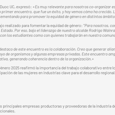
a Duoc UC, expresó: «
Es muy relevante para nosotros co-organizar es
rimer encuentro, que fue un éxito, y hoy vemos cómo ha crecido. L
mplementando para promover la equidad de género en distintos ámbito
jo realizado para fomentar la equidad de género: “
Para nosotros, com
l Estado. Por eso, bajo el liderazgo de nuestro alcalde Rodrigo Wain
to con los estudiantes como con quienes trabajarán en nuestra comun
estaco de este encuentro es la colaboración. Creo que generar alianza
yo de organismos y algunas empresas privadas. Este encuentro amplí
ativa, generando coherencia dentro de la organización.»
énero 2025 reafirmó la importancia del trabajo colaborativo entre l
ación de las mujeres en industrias clave para el desarrollo regional
s principales empresas productoras y proveedoras de la industria del
cionales.