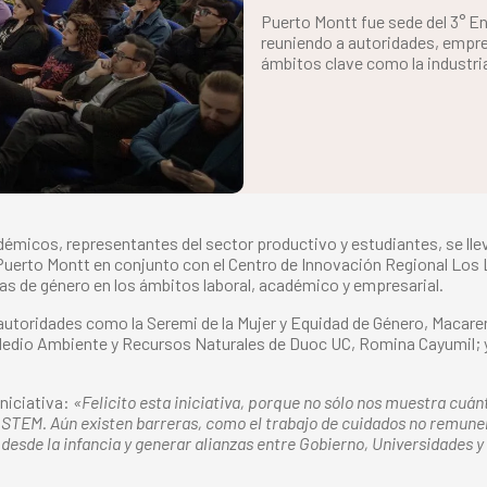
Puerto Montt fue sede del 3° E
reuniendo a autoridades, empre
ámbitos clave como la industria,
émicos, representantes del sector productivo y estudiantes, se lle
erto Montt en conjunto con el Centro de Innovación Regional Los L
has de género en los ámbitos laboral, académico y empresarial.
e autoridades como la Seremi de la Mujer y Equidad de Género, Macar
, Medio Ambiente y Recursos Naturales de Duoc UC, Romina Cayumil; y
niciativa:
«Felicito esta iniciativa, porque no sólo nos muestra cuán
s STEM. Aún existen barreras, como el trabajo de cuidados no remuner
desde la infancia y generar alianzas entre Gobierno, Universidades 