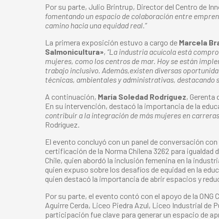
Por su parte, Julio Brintrup, Director del Centro de 
fomentando un espacio de colaboración entre emprended
camino hacia una equidad real.”
La primera exposición estuvo a cargo de
Marcela Br
Salmonicultura»
,
“La industria acuícola está compr
mujeres, como los centros de mar. Hoy se están imple
trabajo inclusivo. Además,existen diversas oportunid
técnicas, ambientales y administrativas, destacando su 
A continuación,
María Soledad Rodríguez
, Gerenta
En su intervención, destacó la importancia de la educ
contribuir a la integración de más mujeres en carrera
Rodríguez.
El evento concluyó con un panel de conversación con
certificación de la Norma Chilena 3262 para igualdad d
Chile, quien abordó la inclusión femenina en la industr
quien expuso sobre los desafíos de equidad en la educ
quien destacó la importancia de abrir espacios y redu
Por su parte, el evento contó con el apoyo de la ONG 
Aguirre Cerda, Liceo Piedra Azul, Liceo Industrial de 
participación fue clave para generar un espacio de apr