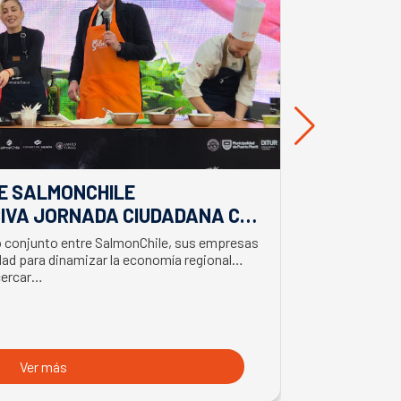
E SALMONCHILE
DESDE BIO
IVA JORNADA CIUDADANA CON
EL APORTE
EL BIMINISTRO DE ECONOMÍA
SALMONIC
jo conjunto entre SalmonChile, sus empresas
El presidente d
LMÓN
ad para dinamizar la economía regional
trabajo en la z
cercar…
con trabajador
Ver más