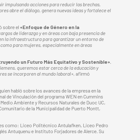
 impulsando acciones para reducir las brechas,
es abre el diálogo, genera nuevas ideas y fortalece el
ó sobre el
«Enfoque de Género en la
rgos de liderazgo y en áreas con baja presencia de
 la infraestructura para garantizar un entorno de
es como para mujeres, especialmente en áreas
ruyendo un Futuro Más Equitativo y Sostenible»
.
iemens, queremos estar cerca de la educación y
res se incorporen al mundo laboral»,
afirmó
 quien habló sobre los avances de la empresa en la
onal de Vinculación del programa WEN en Cummins
a, Medio Ambiente y Recursos Naturales de Duoc UC,
 Comunitario de la Municipalidad de Puerto Montt,
iales como: Liceo Politécnico Antulafken, Liceo Pedro
glés Antuquenu e Instituto Forjadores de Alerce. Su