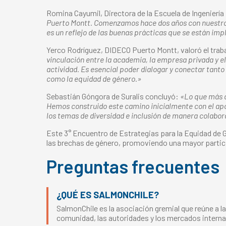
Romina Cayumil, Directora de la Escuela de Ingenierí
Puerto Montt. Comenzamos hace dos años con nuestro p
es un reflejo de las buenas prácticas que se están i
Yerco Rodríguez, DIDECO Puerto Montt, valoró el traba
vinculación entre la academia, la empresa privada y e
actividad. Es esencial poder dialogar y conectar tan
como la equidad de género.»
Sebastián Góngora de Suralis concluyó:
«Lo que más d
Hemos construido este camino inicialmente con el apo
los temas de diversidad e inclusión de manera colabor
Este 3° Encuentro de Estrategias para la Equidad de G
las brechas de género, promoviendo una mayor particip
Preguntas frecuentes
¿QUÉ ES SALMONCHILE?
SalmonChile es la asociación gremial que reúne a la
comunidad, las autoridades y los mercados interna