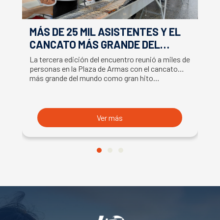
MÁS DE 25 MIL ASISTENTES Y EL
E
CANCATO MÁS GRANDE DEL
S
MUNDO MARCAN EXITOSO CIERRE
M
La tercera edición del encuentro reunió a miles de
La
DE LA SEMANA DEL SALMÓN
C
personas en la Plaza de Armas con el cancato
Sa
más grande del mundo como gran hito…
co
B
du
S
Ver más