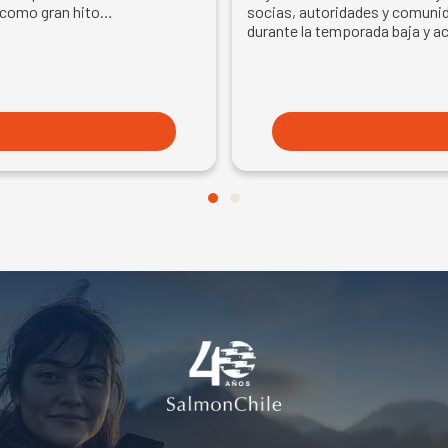
EN SEMANA DEL SA
 como gran hito…
socias, autoridades y comunid
durante la temporada baja y a