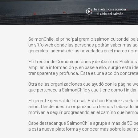
SalmonChile, el principal gremio salmonicultor del paí
un sitio web donde las personas podrán saber más ace
generales; además de las novedades en el marco norma
El director de Comunicaciones y de Asuntos Públicos
ampliar la información y, en base a ello, surgió esta
transparente y profunda. Esta es una acción concreta
Otra de las organizaciones que ayudó con la página we
que pertenece a SalmonChile y que tiene como fin dar
El gerente general de Intesal, Esteban Ramírez, señal
años. Desde nuestra organización hemos trabajado ard
motivan a seguir progresando en el camino que hemos
Cabe destacar que SalmonChile agrupa a más de 50 peq
a esta nueva plataforma y conocer más sobre la salm