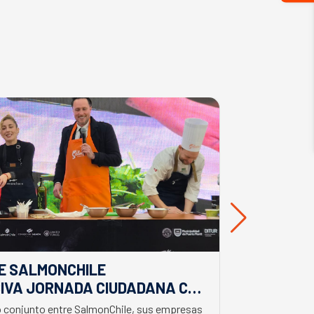
E SALMONCHILE
DESDE BIO
IVA JORNADA CIUDADANA CON
EL APORTE
EL BIMINISTRO DE ECONOMÍA
SALMONIC
jo conjunto entre SalmonChile, sus empresas
El presidente d