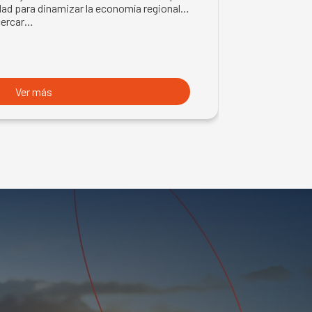
LMÓN
ad para dinamizar la economía regional
trabajo en la z
cercar…
con trabajador
Ver más