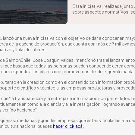
Esta iniciativa, realizada junto
sobre aspectos normativos, soci
s, lanzó una nueva iniciativa con el objetivo de dar a conocer en may
rca de la cadena de producción, que cuenta con más de 7 mil pymes
tivo y links de interés.
 de SalmonChile, José Joaquín Valdés, mencionó tras el lanzamient
 idea, que busca que todas las personas puedan conocer de cerca cóm
 que responde a los pilares que promovemos desde el gremio hacia e
b, tanto en la creación como en el contenido con información propia,
 soporte científico y técnico a las empresas productoras y proveed
ó que “la transparencia y la entrega de información son parte de lo
uamente en torno a la ciencia y a la investigación, logrando avance
 venido haciendo”.
ueñas, medianas y grandes empresas que están vinculadas a la caden
onicultura nacional puedes
hacer click acá.