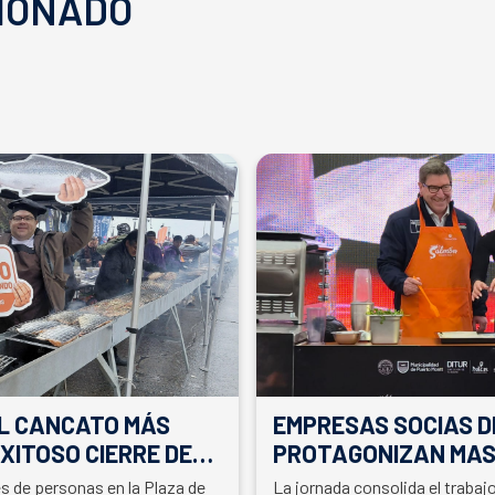
IONADO
EL CANCATO MÁS
EMPRESAS SOCIAS D
XITOSO CIERRE DE
PROTAGONIZAN MAS
LA PARTICIPACIÓN D
es de personas en la Plaza de
La jornada consolida el traba