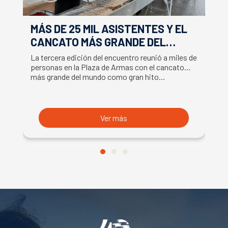
MÁS DE 25 MIL ASISTENTES Y EL
E
CANCATO MÁS GRANDE DEL
S
MUNDO MARCAN EXITOSO CIERRE
M
La tercera edición del encuentro reunió a miles de
La
DE LA SEMANA DEL SALMÓN
C
personas en la Plaza de Armas con el cancato
Sa
más grande del mundo como gran hito…
co
B
du
S
Ver más