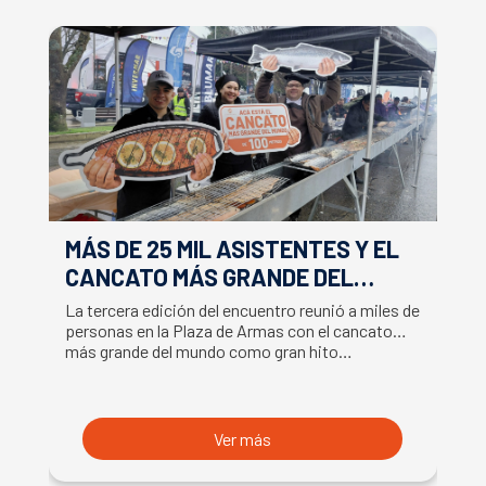
MÁS DE 25 MIL ASISTENTES Y EL
E
CANCATO MÁS GRANDE DEL
S
MUNDO MARCAN EXITOSO CIERRE
M
La tercera edición del encuentro reunió a miles de
La
DE LA SEMANA DEL SALMÓN
C
personas en la Plaza de Armas con el cancato
Sa
más grande del mundo como gran hito…
co
B
du
S
Ver más