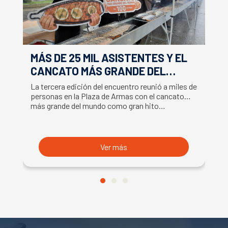
MÁS DE 25 MIL ASISTENTES Y EL
E
CANCATO MÁS GRANDE DEL
S
MUNDO MARCAN EXITOSO CIERRE
M
La tercera edición del encuentro reunió a miles de
La
DE LA SEMANA DEL SALMÓN
C
personas en la Plaza de Armas con el cancato
Sa
más grande del mundo como gran hito…
co
B
du
S
Ver más