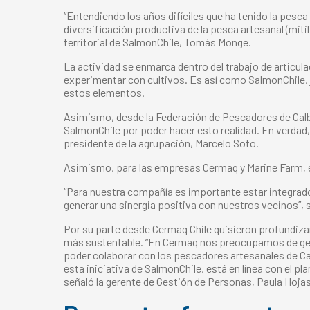
“Entendiendo los años difíciles que ha tenido la pes
diversificación productiva de la pesca artesanal (mit
territorial de SalmonChile, Tomás Monge.
La actividad se enmarca dentro del trabajo de articul
experimentar con cultivos. Es así como SalmonChile, 
estos elementos.
Asimismo, desde la Federación de Pescadores de Calbu
SalmonChile por poder hacer esto realidad. En verdad
presidente de la agrupación, Marcelo Soto.
Asimismo, para las empresas Cermaq y Marine Farm, est
“Para nuestra compañía es importante estar integrado
generar una sinergia positiva con nuestros vecinos”, 
Por su parte desde Cermaq Chile quisieron profundizar
más sustentable. “En Cermaq nos preocupamos de ge
poder colaborar con los pescadores artesanales de Ca
esta iniciativa de SalmonChile, está en línea con el p
señaló la gerente de Gestión de Personas, Paula Hojas