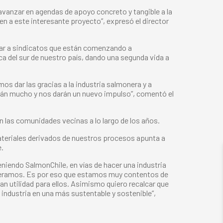
avanzar en agendas de apoyo concreto y tangible a la
n a este interesante proyecto”, expresó el director
oyar a sindicatos que están comenzando a
 del sur de nuestro país, dando una segunda vida a
 dar las gracias a la industria salmonera y a
arán mucho y nos darán un nuevo impulso”, comentó el
 las comunidades vecinas a lo largo de los años.
ateriales derivados de nuestros procesos apunta a
e.
eniendo SalmonChile, en vías de hacer una industria
peramos. Es por eso que estamos muy contentos de
n utilidad para ellos. Asimismo quiero recalcar que
a industria en una más sustentable y sostenible”,