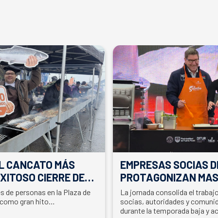
EL CANCATO MÁS
EMPRESAS SOCIAS D
XITOSO CIERRE DE
PROTAGONIZAN MAS
LA PARTICIPACIÓN D
es de personas en la Plaza de
La jornada consolida el traba
EN SEMANA DEL SA
 como gran hito…
socias, autoridades y comunid
durante la temporada baja y a