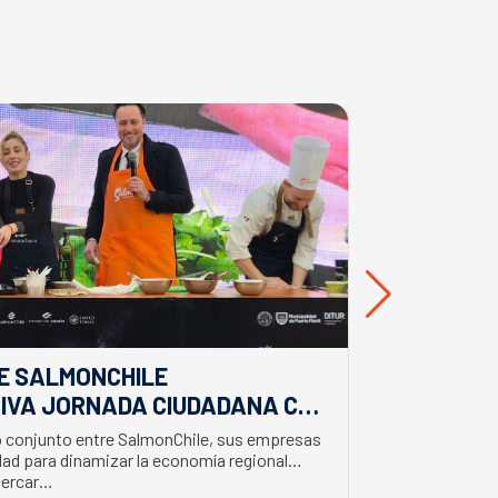
E SALMONCHILE
DESDE BIO
IVA JORNADA CIUDADANA CON
EL APORTE
EL BIMINISTRO DE ECONOMÍA
SALMONIC
jo conjunto entre SalmonChile, sus empresas
El presidente d
LMÓN
ad para dinamizar la economía regional
trabajo en la z
cercar…
con trabajador