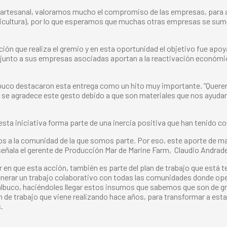
ca artesanal, valoramos mucho el compromiso de las empresas, para 
ilicultura), por lo que esperamos que muchas otras empresas se sume
ación que realiza el gremio y en esta oportunidad el objetivo fue ap
junto a sus empresas asociadas aportan a la reactivación económica
co destacaron esta entrega como un hito muy importante. “Queremos
, se agradece este gesto debido a que son materiales que nos ayud
a iniciativa forma parte de una inercia positiva que han tenido con
s a la comunidad de la que somos parte. Por eso, este aporte de m
señala el gerente de Producción Mar de Marine Farm, Claudio Andrad
 en que esta acción, también es parte del plan de trabajo que está t
nerar un trabajo colaborativo con todas las comunidades donde o
lbuco, haciéndoles llegar estos insumos que sabemos que son de gra
lan de trabajo que viene realizando hace años, para transformar a est
.