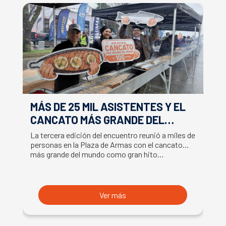
MÁS DE 25 MIL ASISTENTES Y EL
E
CANCATO MÁS GRANDE DEL
S
MUNDO MARCAN EXITOSO CIERRE
M
La tercera edición del encuentro reunió a miles de
La
DE LA SEMANA DEL SALMÓN
C
personas en la Plaza de Armas con el cancato
Sa
más grande del mundo como gran hito…
co
B
du
S
Ver más