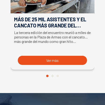
MÁS DE 25 MIL ASISTENTES Y EL
E
CANCATO MÁS GRANDE DEL
S
MUNDO MARCAN EXITOSO CIERRE
M
La tercera edición del encuentro reunió a miles de
La
DE LA SEMANA DEL SALMÓN
C
personas en la Plaza de Armas con el cancato
Sa
más grande del mundo como gran hito…
co
B
du
S
Ver más