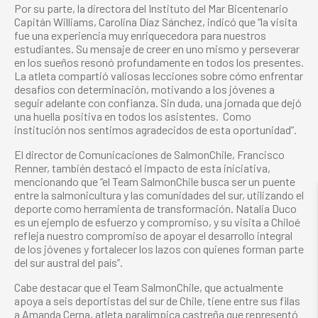
Por su parte, la directora del Instituto del Mar Bicentenario
Capitán Williams, Carolina Díaz Sánchez, indicó que “la visita
fue una experiencia muy enriquecedora para nuestros
estudiantes. Su mensaje de creer en uno mismo y perseverar
en los sueños resonó profundamente en todos los presentes.
La atleta compartió valiosas lecciones sobre cómo enfrentar
desafíos con determinación, motivando a los jóvenes a
seguir adelante con confianza. Sin duda, una jornada que dejó
una huella positiva en todos los asistentes. Como
institución nos sentimos agradecidos de esta oportunidad”.
El director de Comunicaciones de SalmonChile, Francisco
Renner, también destacó el impacto de esta iniciativa,
mencionando que “el Team SalmonChile busca ser un puente
entre la salmonicultura y las comunidades del sur, utilizando el
deporte como herramienta de transformación. Natalia Duco
es un ejemplo de esfuerzo y compromiso, y su visita a Chiloé
refleja nuestro compromiso de apoyar el desarrollo integral
de los jóvenes y fortalecer los lazos con quienes forman parte
del sur austral del país”.
Cabe destacar que el Team SalmonChile, que actualmente
apoya a seis deportistas del sur de Chile, tiene entre sus filas
a Amanda Cerna, atleta paralímpica castreña que representó