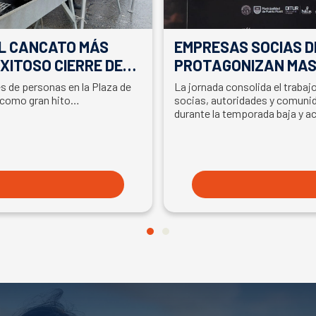
EL CANCATO MÁS
EMPRESAS SOCIAS D
XITOSO CIERRE DE
PROTAGONIZAN MAS
LA PARTICIPACIÓN D
es de personas en la Plaza de
La jornada consolida el traba
EN SEMANA DEL SA
 como gran hito…
socias, autoridades y comunid
durante la temporada baja y a