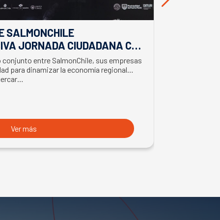
E SALMONCHILE
DESDE BIO
IVA JORNADA CIUDADANA CON
EL APORTE
EL BIMINISTRO DE ECONOMÍA
SALMONIC
jo conjunto entre SalmonChile, sus empresas
El presidente d
LMÓN
ad para dinamizar la economía regional
trabajo en la z
cercar…
con trabajador
Ver más