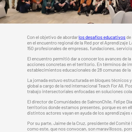
Con el objetivo de abordar
los desafíos educativos
de 
en el encuentro regional de la Red por el Aprendizaje
150 profesionales de empresas, fundaciones, servicio
El encuentro permitió dar a conocer los avances de l
acciones concretas en el territorio. En términos de i
establecimientos educacionales de 28 comunas de la
La jornada estuvo estructurada en bloques técnicos y
global a cargo de la red internacional Teach For All.
trabajo intersectoriales enfocadas en soluciones col
El director de Comunidades de SalmonChile, Felipe Dí
territorios donde estamos presentes, porque es en el
distintos actores vayan en ayuda de los aprendizajes 
Por su parte, Jaime de la Cruz, presidente del Comité
como este, que nos convocan, son maravillosos, porqu