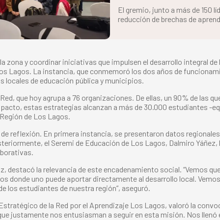
El gremio, junto a más de 150 l
reducción de brechas de aprendiz
la zona y coordinar iniciativas que impulsen el desarrollo integral
 Los Lagos. La instancia, que conmemoró los dos años de funcionami
s locales de educación pública y municipios.
a Red, que hoy agrupa a 76 organizaciones. De ellas, un 90% de las 
mpacto, estas estrategias alcanzan a más de 30.000 estudiantes -equi
 Región de Los Lagos.
 de reflexión. En primera instancia, se presentaron datos regionale
 Posteriormente, el Seremi de Educación de Los Lagos, Dalmiro Yáñez,
aborativas.
az, destacó la relevancia de este encadenamiento social. “Vemos que
los donde uno puede aportar directamente al desarrollo local. Vemo
de los estudiantes de nuestra región”, aseguró.
 Estratégico de la Red por el Aprendizaje Los Lagos, valoró la conv
e justamente nos entusiasman a seguir en esta misión. Nos llenó e