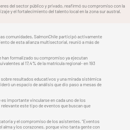
íderes del sector público y privado, reafirmó su compromiso con la
aje y el fortalecimiento del talento local en la zona sur austral.
 de las comunidades, SalmonChile participó activamente
ento de esta alianza multisectorial, reunió a más de
que han formalizado su compromiso ya ejecutan
valentes al 17,4% de la matrícula regional- en 193
s sobre resultados educativos y una mirada sistémica
 lideró un espacio de análisis que dio paso a mesas de
 es importante vincularse en cada uno de los
s relevante este tipo de eventos que buscan que
ocatoria y el compromiso de los asistentes. “Eventos
l alma y los corazones, porque vino tanta gente con