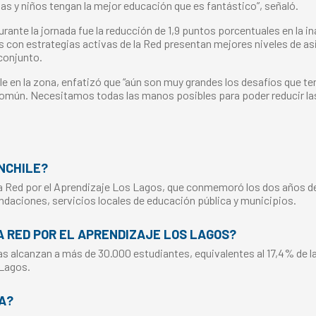
ñas y niños tengan la mejor educación que es fantástico”, señaló.
nte la jornada fue la reducción de 1,9 puntos porcentuales en la ina
 con estrategias activas de la Red presentan mejores niveles de a
 conjunto.
ile en la zona, enfatizó que “aún son muy grandes los desafíos que 
mún. Necesitamos todas las manos posibles para poder reducir las
NCHILE?
 la Red por el Aprendizaje Los Lagos, que conmemoró los dos años de
ndaciones, servicios locales de educación pública y municipios.
 RED POR EL APRENDIZAJE LOS LAGOS?
s alcanzan a más de 30.000 estudiantes, equivalentes al 17,4% de la
 Lagos.
A?