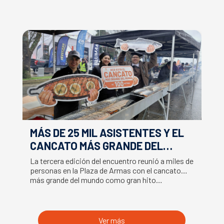
MÁS DE 25 MIL ASISTENTES Y EL
E
CANCATO MÁS GRANDE DEL
S
MUNDO MARCAN EXITOSO CIERRE
M
La tercera edición del encuentro reunió a miles de
La
DE LA SEMANA DEL SALMÓN
C
personas en la Plaza de Armas con el cancato
Sa
más grande del mundo como gran hito…
co
B
du
S
Ver más