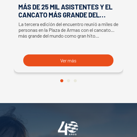
MÁS DE 25 MIL ASISTENTES Y EL
E
CANCATO MÁS GRANDE DEL
S
MUNDO MARCAN EXITOSO CIERRE
M
La tercera edición del encuentro reunió a miles de
La
DE LA SEMANA DEL SALMÓN
C
personas en la Plaza de Armas con el cancato
Sa
más grande del mundo como gran hito…
co
B
du
S
Ver más