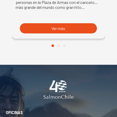
DE LA SEMANA DEL SALMÓN
C
personas en la Plaza de Armas con el cancato
Sa
más grande del mundo como gran hito…
co
B
du
S
Ver más
OFICINAS