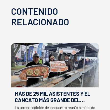
CONTENIDO
RELACIONADO
MÁS DE 25 MIL ASISTENTES Y EL
E
CANCATO MÁS GRANDE DEL
S
MUNDO MARCAN EXITOSO CIERRE
M
La tercera edición del encuentro reunió a miles de
La