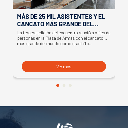
MÁS DE 25 MIL ASISTENTES Y EL
E
CANCATO MÁS GRANDE DEL
S
MUNDO MARCAN EXITOSO CIERRE
M
La tercera edición del encuentro reunió a miles de
La
DE LA SEMANA DEL SALMÓN
C
personas en la Plaza de Armas con el cancato
Sa
más grande del mundo como gran hito…
co
B
du
S
Ver más