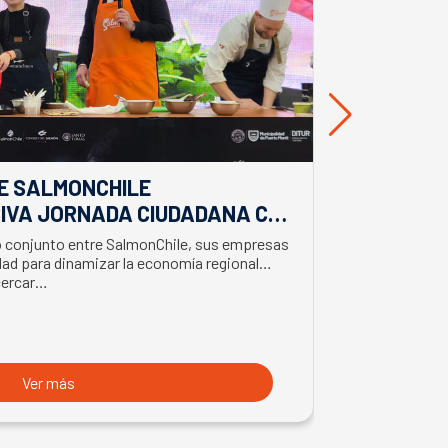
E SALMONCHILE
DESDE BIO
IVA JORNADA CIUDADANA CON
EL APORTE
EL BIMINISTRO DE ECONOMÍA
SALMONIC
jo conjunto entre SalmonChile, sus empresas
El presidente d
LMÓN
ad para dinamizar la economía regional
trabajo en la z
cercar…
con trabajador
Ver más