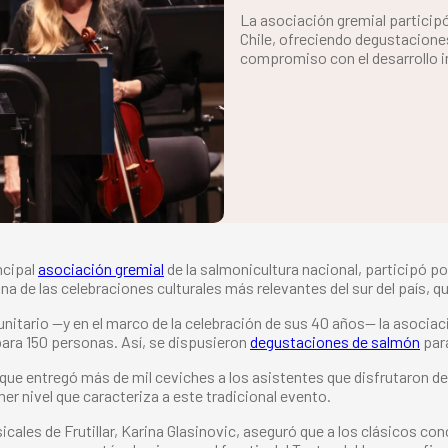
La asociación gremial participó
Chile, ofreciendo degustacione
compromiso con el desarrollo i
ncipal
asociación gremial
de la salmonicultura nacional, participó p
 de las celebraciones culturales más relevantes del sur del país, que 
tario —y en el marco de la celebración de sus 40 años— la asociaci
para 150 personas. Así, se dispusieron
degustaciones de salmón
para
que entregó más de mil ceviches a los asistentes que disfrutaron de
er nivel que caracteriza a este tradicional evento.
cales de Frutillar, Karina Glasinovic, aseguró que a los clásicos co