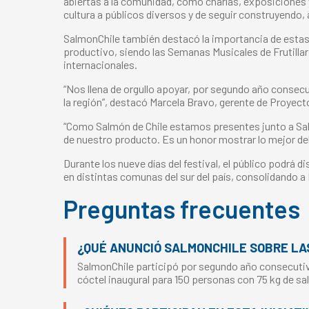
abiertas a la comunidad, como charlas, exposiciones y
cultura a públicos diversos y de seguir construyendo, 
SalmonChile también destacó la importancia de estas al
productivo, siendo las Semanas Musicales de Frutill
internacionales.
“Nos llena de orgullo apoyar, por segundo año consecut
la región”, destacó Marcela Bravo, gerente de Proyect
“Como Salmón de Chile estamos presentes junto a S
de nuestro producto. Es un honor mostrar lo mejor del 
Durante los nueve días del festival, el público podrá 
en distintas comunas del sur del país, consolidando a F
Preguntas frecuentes
¿QUÉ ANUNCIÓ SALMONCHILE SOBRE LA
SalmonChile participó por segundo año consecutivo
cóctel inaugural para 150 personas con 75 kg de s