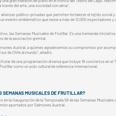
 una gran maratón de piano en el frontis del Teatro del Lago, reaf
a través del arte, una sociedad con alma”.
ianzas público-privadas que permiten fortalecer el tejido social y c
ar un evento emblemático que reúne a más de 12.000 espectadores y
ivo, las Semanas Musicales de Frutillar. Es una tremenda iniciativa 
os de la asociación gremial.
almones Austral, a quienes agradecemos su compromiso por acompa
sur de Chile al mundo”, añadió.
disfrutar de una programación diversa que incluye 18 conciertos en el
rutillar como un polo cultural de referencia internacional.
S SEMANAS MUSICALES DE FRUTILLAR?
 en la inauguración de la Temporada 58 de las Semanas Musicales de 
almón aportados por Salmones Austral.