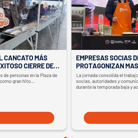
EL CANCATO MÁS
EMPRESAS SOCIAS D
XITOSO CIERRE DE
PROTAGONIZAN MAS
LA PARTICIPACIÓN D
es de personas en la Plaza de
La jornada consolida el traba
EN SEMANA DEL SA
 como gran hito…
socias, autoridades y comunid
durante la temporada baja y a