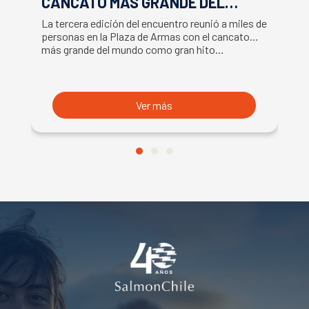
CANCATO MÁS GRANDE DEL
S
MUNDO MARCAN EXITOSO CIERRE
M
La tercera edición del encuentro reunió a miles de
La
DE LA SEMANA DEL SALMÓN
C
personas en la Plaza de Armas con el cancato
Sa
más grande del mundo como gran hito…
co
B
du
S
Ver más