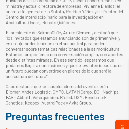
Públicas de la Universidad de Chile, Óscar Landerretche; la ex
ministra y actual directora de empresas, Vivianne Blanlot; el
secretario general de la Sofofa, Rodrigo Yáñez y el director del
Centro de Interdisciplinario para la Investigación en
Acuicultura (Incar), Renato Quiñones.
El presidente de SalmonChile, Arturo Clément, destacó que
“los invitados que estamos anunciando son de primer nivel y
es un lujo poder tenerlos en el sur austral para poder
conversar sobre temáticas relacionadas a la salmonicultura.
Estamos proponiendo una conversación amplia, con aportes
desde distintas miradas. En ese sentido, esperamos que
podamos llegar a conclusiones y que se levanten ideas que en
un futuro puedan convertirse en pilares de lo que será la
acuicultura del futuro”.
Cabe destacar que los auspiciadores del evento serán
Biomar, Andes Logistic, CMPC, LATAM Cargo, BCI, Nachipa,
FAV – Abbott, Veterquimica, Bioled, DSM, Benchmark
Genetics, Keepex, AustralPack y Avka Group.
Preguntas frecuentes