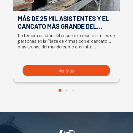
MÁS DE 25 MIL ASISTENTES Y EL
E
CANCATO MÁS GRANDE DEL
S
MUNDO MARCAN EXITOSO CIERRE
M
La tercera edición del encuentro reunió a miles de
La
DE LA SEMANA DEL SALMÓN
C
personas en la Plaza de Armas con el cancato
Sa
más grande del mundo como gran hito…
co
B
du
S
Ver más