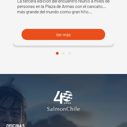
La tercera edición del encuentro reunió a miles de
La
DE LA SEMANA DEL SALMÓN
C
personas en la Plaza de Armas con el cancato
Sa
más grande del mundo como gran hito…
co
B
du
S
Ver más
OFICINAS