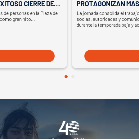
XITOSO CIERRE DE
PROTAGONIZAN MAS
LA PARTICIPACIÓN D
es de personas en la Plaza de
La jornada consolida el traba
EN SEMANA DEL SA
 como gran hito…
socias, autoridades y comunid
durante la temporada baja y a