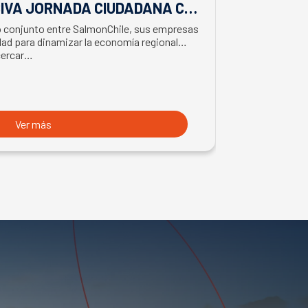
IVA JORNADA CIUDADANA CON
EL APORTE
EL BIMINISTRO DE ECONOMÍA
SALMONIC
jo conjunto entre SalmonChile, sus empresas
El presidente d
LMÓN
ad para dinamizar la economía regional
trabajo en la z
cercar…
con trabajador
Ver más