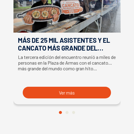
MÁS DE 25 MIL ASISTENTES Y EL
E
CANCATO MÁS GRANDE DEL
S
MUNDO MARCAN EXITOSO CIERRE
M
La tercera edición del encuentro reunió a miles de
La
DE LA SEMANA DEL SALMÓN
C
personas en la Plaza de Armas con el cancato
Sa
más grande del mundo como gran hito…
co
B
du
S
Ver más