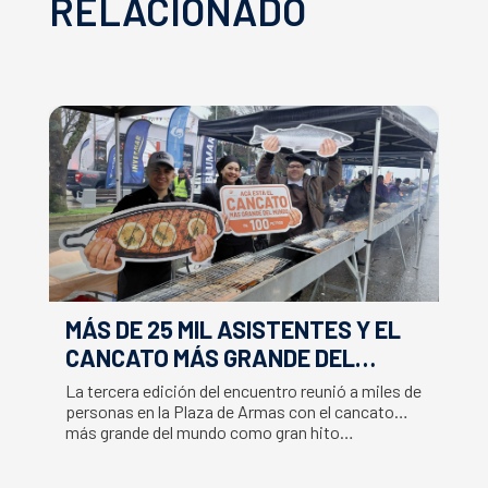
RELACIONADO
MÁS DE 25 MIL ASISTENTES Y EL
E
CANCATO MÁS GRANDE DEL
S
MUNDO MARCAN EXITOSO CIERRE
M
La tercera edición del encuentro reunió a miles de
La
DE LA SEMANA DEL SALMÓN
C
personas en la Plaza de Armas con el cancato
Sa
más grande del mundo como gran hito…
co
B
du
S