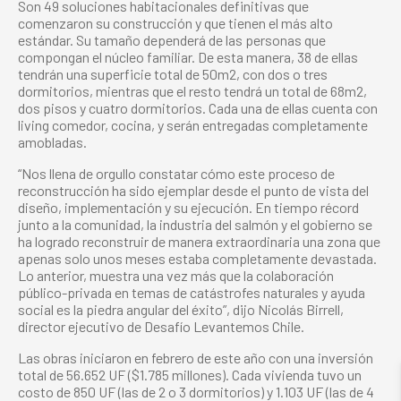
Son 49 soluciones habitacionales definitivas que
comenzaron su construcción y que tienen el más alto
estándar. Su tamaño dependerá de las personas que
compongan el núcleo familiar. De esta manera, 38 de ellas
tendrán una superficie total de 50m2, con dos o tres
dormitorios, mientras que el resto tendrá un total de 68m2,
dos pisos y cuatro dormitorios. Cada una de ellas cuenta con
living comedor, cocina, y serán entregadas completamente
amobladas.
“Nos llena de orgullo constatar cómo este proceso de
reconstrucción ha sido ejemplar desde el punto de vista del
diseño, implementación y su ejecución. En tiempo récord
junto a la comunidad, la industria del salmón y el gobierno se
ha logrado reconstruir de manera extraordinaria una zona que
apenas solo unos meses estaba completamente devastada.
Lo anterior, muestra una vez más que la colaboración
público-privada en temas de catástrofes naturales y ayuda
social es la piedra angular del éxito”, dijo Nicolás Birrell,
director ejecutivo de Desafío Levantemos Chile.
Las obras iniciaron en febrero de este año con una inversión
total de 56.652 UF ($1.785 millones). Cada vivienda tuvo un
costo de 850 UF (las de 2 o 3 dormitorios) y 1.103 UF (las de 4