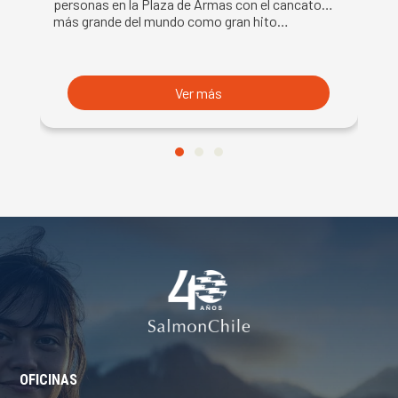
DE LA SEMANA DEL SALMÓN
C
personas en la Plaza de Armas con el cancato
Sa
más grande del mundo como gran hito…
co
B
du
S
Ver más
OFICINAS