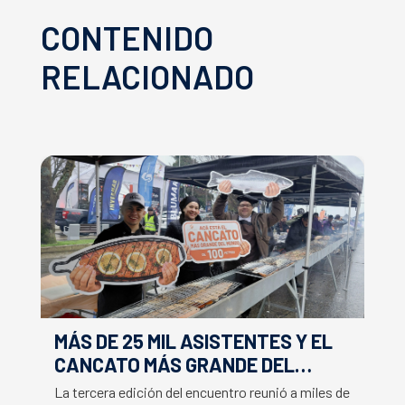
CONTENIDO
RELACIONADO
MÁS DE 25 MIL ASISTENTES Y EL
E
CANCATO MÁS GRANDE DEL
S
MUNDO MARCAN EXITOSO CIERRE
M
La tercera edición del encuentro reunió a miles de
La