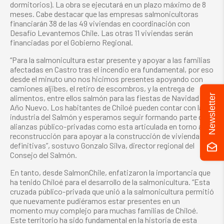
dormitorios). La obra se ejecutará en un plazo máximo de 8
meses. Cabe destacar que las empresas salmonicultoras
financiarán 38 de las 49 viviendas en coordinación con
Desafío Levantemos Chile. Las otras 11 viviendas serán
financiadas por el Gobierno Regional.
“Para la salmonicultura estar presente y apoyar a las familias
afectadas en Castro tras el incendio era fundamental, por eso
desde el minuto uno nos hicimos presentes apoyando con
camiones aljibes, el retiro de escombros, y la entrega de
Newsletter
alimentos, entre ellos salmón para las fiestas de Navidad y
Año Nuevo. Los habitantes de Chiloé pueden contar con la
industria del Salmón y esperamos seguir formando parte de
alianzas público-privadas como esta articulada en torno a la
reconstrucción para apoyar a la construcción de viviendas
definitivas”, sostuvo Gonzalo Silva, director regional del
Consejo del Salmón.
En tanto, desde SalmonChile, enfatizaron la importancia que
ha tenido Chiloé para el desarrollo de la salmonicultura. “Esta
cruzada público-privada que unió a la salmonicultura permitió
que nuevamente pudiéramos estar presentes en un
momento muy complejo para muchas familias de Chiloé.
Este territorio ha sido fundamental en la historia de esta