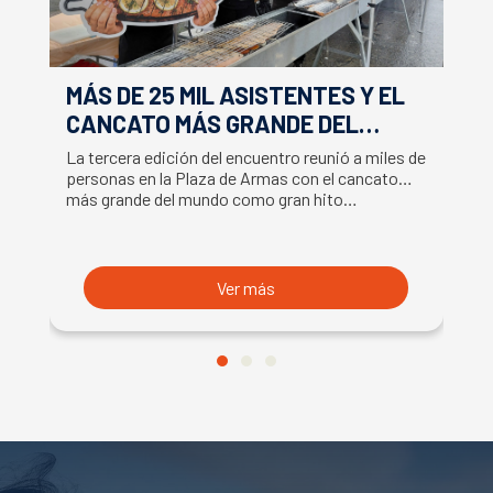
MÁS DE 25 MIL ASISTENTES Y EL
E
CANCATO MÁS GRANDE DEL
S
MUNDO MARCAN EXITOSO CIERRE
M
La tercera edición del encuentro reunió a miles de
La
DE LA SEMANA DEL SALMÓN
C
personas en la Plaza de Armas con el cancato
Sa
más grande del mundo como gran hito…
co
B
du
S
Ver más