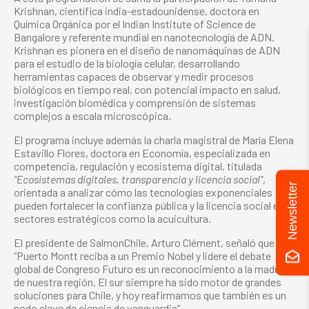
Krishnan, científica india-estadounidense, doctora en
Química Orgánica por el Indian Institute of Science de
Bangalore y referente mundial en nanotecnología de ADN.
Krishnan es pionera en el diseño de nanomáquinas de ADN
para el estudio de la biología celular, desarrollando
herramientas capaces de observar y medir procesos
biológicos en tiempo real, con potencial impacto en salud,
investigación biomédica y comprensión de sistemas
complejos a escala microscópica.
El programa incluye además la charla magistral de María Elena
Estavillo Flores, doctora en Economía, especializada en
competencia, regulación y ecosistema digital, titulada
“Ecosistemas digitales, transparencia y licencia social”
,
Newsletter
orientada a analizar cómo las tecnologías exponenciales
pueden fortalecer la confianza pública y la licencia social en
sectores estratégicos como la acuicultura.
El presidente de SalmonChile, Arturo Clément, señaló que
“Puerto Montt reciba a un Premio Nobel y lidere el debate
global de Congreso Futuro es un reconocimiento a la madurez
de nuestra región. El sur siempre ha sido motor de grandes
soluciones para Chile, y hoy reafirmamos que también es un
nodo clave de ciencia de vanguardia”.