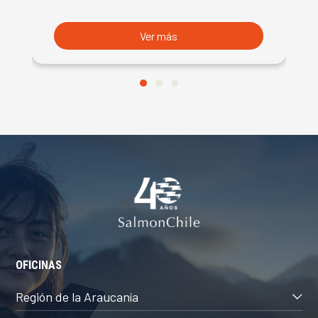
S
Ver más
OFICINAS
Región de la Araucanía