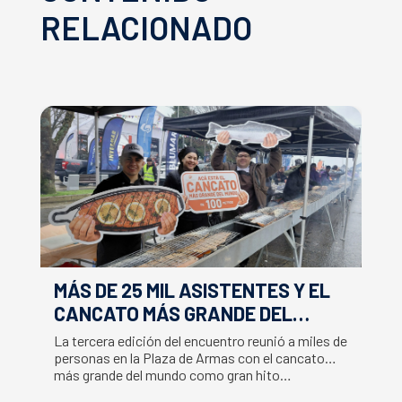
RELACIONADO
MÁS DE 25 MIL ASISTENTES Y EL
E
CANCATO MÁS GRANDE DEL
S
MUNDO MARCAN EXITOSO CIERRE
M
La tercera edición del encuentro reunió a miles de
La
DE LA SEMANA DEL SALMÓN
C
personas en la Plaza de Armas con el cancato
Sa
más grande del mundo como gran hito…
co
B
du