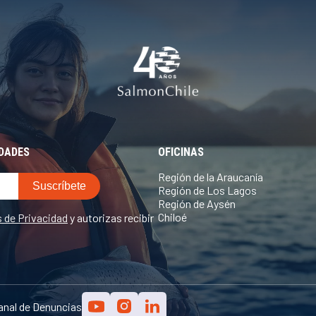
EDADES
OFICINAS
Región de la Araucanía
Región de Los Lagos
Región de Aysén
Chiloé
s de Privacidad
y autorizas recibir
anal de Denuncias