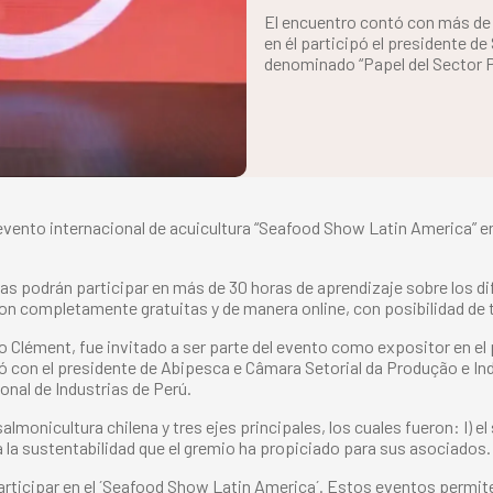
El encuentro contó con más de 
en él participó el presidente de
denominado “Papel del Sector 
el evento internacional de acuicultura “Seafood Show Latin America” 
onas podrán participar en más de 30 horas de aprendizaje sobre los 
son completamente gratuitas y de manera online, con posibilidad de 
o Clément, fue invitado a ser parte del evento como expositor en el
 con el presidente de Abipesca e Câmara Setorial da Produção e In
onal de Industrias de Perú.
almonicultura chilena y tres ejes principales, los cuales fueron: I) e
ia la sustentabilidad que el gremio ha propiciado para sus asociados.
 participar en el ´Seafood Show Latin America´. Estos eventos permi