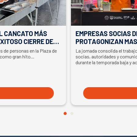
EL CANCATO MÁS
EMPRESAS SOCIAS D
XITOSO CIERRE DE
PROTAGONIZAN MAS
LA PARTICIPACIÓN D
es de personas en la Plaza de
La jornada consolida el traba
EN SEMANA DEL SA
 como gran hito…
socias, autoridades y comunid
durante la temporada baja y a