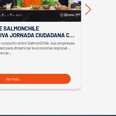
E SALMONCHILE
DESDE BIO
IVA JORNADA CIUDADANA CON
EL APORTE
EL BIMINISTRO DE ECONOMÍA
SALMONIC
jo conjunto entre SalmonChile, sus empresas
El presidente d
LMÓN
ad para dinamizar la economía regional
trabajo en la z
cercar…
con trabajador
Ver más