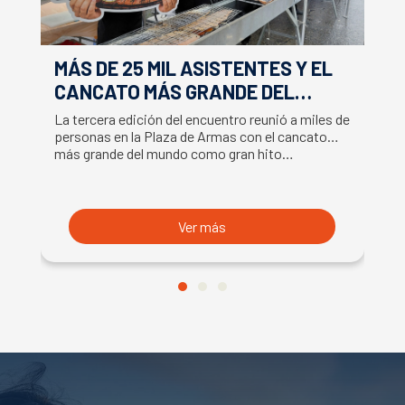
MÁS DE 25 MIL ASISTENTES Y EL
E
CANCATO MÁS GRANDE DEL
S
MUNDO MARCAN EXITOSO CIERRE
M
La tercera edición del encuentro reunió a miles de
La
DE LA SEMANA DEL SALMÓN
C
personas en la Plaza de Armas con el cancato
Sa
más grande del mundo como gran hito…
co
B
du
S
Ver más