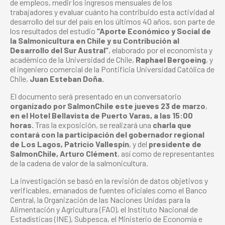
de empleos, medir los ingresos mensuales de los
trabajadores y evaluar cuánto ha contribuido esta actividad al
desarrollo del sur del país en los últimos 40 años, son parte de
los resultados del estudio
“Aporte Económico y Social de
la Salmonicultura en Chile y su Contribución al
Desarrollo del Sur Austral”
, elaborado por el economista y
académico de la Universidad de Chile,
Raphael Bergoeing
, y
el ingeniero comercial de la Pontificia Universidad Católica de
Chile,
Juan Esteban Doña.
El documento será presentado en un conversatorio
organizado por SalmonChile este jueves 23 de marzo
,
en el Hotel Bellavista de Puerto Varas, a las 15:00
horas.
Tras la exposición, se realizará una
charla que
contará con la participación del gobernador regional
de Los Lagos, Patricio Vallespín
, y del
presidente de
SalmonChile, Arturo Clément
, así como de representantes
de la cadena de valor de la salmonicultura.
La investigación se basó en la revisión de datos objetivos y
verificables, emanados de fuentes oficiales como el Banco
Central, la Organización de las Naciones Unidas para la
Alimentación y Agricultura (FAO), el Instituto Nacional de
Estadísticas (INE), Subpesca, el Ministerio de Economía e