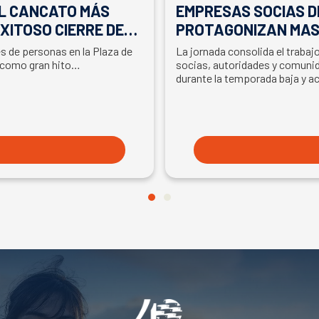
EL CANCATO MÁS
EMPRESAS SOCIAS D
XITOSO CIERRE DE
PROTAGONIZAN MAS
LA PARTICIPACIÓN D
es de personas en la Plaza de
La jornada consolida el traba
EN SEMANA DEL SA
 como gran hito…
socias, autoridades y comunid
durante la temporada baja y a