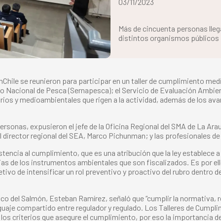
03/11/2023
Más de cincuenta personas lleg
distintos organismos públicos 
Chile se reunieron para participar en un taller de cumplimiento med
 Nacional de Pesca (Sernapesca); el Servicio de Evaluación Ambienta
rios y medioambientales que rigen a la actividad, además de los ava
 personas, expusieron el jefe de la Oficina Regional del SMA de La Ar
l director regional del SEA, Marco Pichunman; y las profesionales de 
stencia al cumplimiento, que es una atribución que la ley establece a 
as de los instrumentos ambientales que son fiscalizados. Es por ello
ivo de intensificar un rol preventivo y proactivo del rubro dentro de 
ógico del Salmón, Esteban Ramírez, señaló que “cumplir la normativa,
enguaje compartido entre regulador y regulado. Los Talleres de Cumpl
os criterios que asegure el cumplimiento, por eso la importancia de 