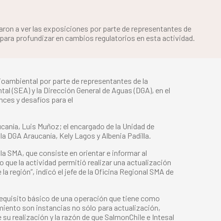
aron a ver las exposiciones por parte de representantes de
para profundizar en cambios regulatorios en esta actividad.
ioambiental por parte de representantes de la
l (SEA) y la Dirección General de Aguas (DGA), en el
nces y desafíos para el
aucanía, Luis Muñoz; el encargado de la Unidad de
la DGA Araucanía, Kely Lagos y Albenia Padilla.
la SMA, que consiste en orientar e informar al
 que la actividad permitió realizar una actualización
la región”, indicó el jefe de la Oficina Regional SMA de
 requisito básico de una operación que tiene como
imiento son instancias no sólo para actualización,
su realización y la razón de que SalmonChile e Intesal