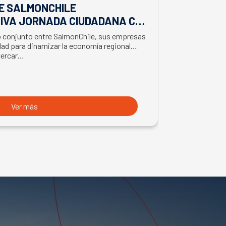
E SALMONCHILE
DESDE BIO
IVA JORNADA CIUDADANA CON
EL APORTE
EL BIMINISTRO DE ECONOMÍA
SALMONIC
jo conjunto entre SalmonChile, sus empresas
El presidente d
LMÓN
ad para dinamizar la economía regional
trabajo en la z
cercar…
con trabajador
Ver más