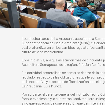
Los piscicultores de La Araucanía asociados a Salmon
Superintendencia de Medio Ambiente (SMA); el Servicio
cual profundizaron en los cambios regulatorios sanita
futuro de la salmonicultura.
En la iniciativa, a la que asistieron más de cincuenta
Acuicultura Sernapesca de la región, Cristian Acuña; e
“La actividad desarrollada se enmarca dentro de la asi
regulado respecto de las obligaciones que le son propi
de la normativa y procesos de fiscalización con el objet
La Araucanía, Luis Muñoz.
Por su parte, el gerente general del Instituto Tecnol
foco la excelencia y la sustentabilidad, requiere un l
sino que espacios de conversación que permiten fijar l