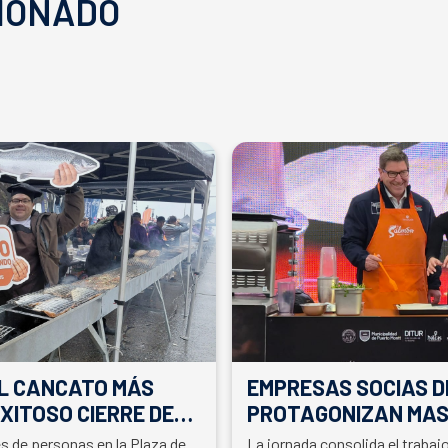
IONADO
EL CANCATO MÁS
EMPRESAS SOCIAS D
XITOSO CIERRE DE
PROTAGONIZAN MAS
LA PARTICIPACIÓN D
es de personas en la Plaza de
La jornada consolida el traba