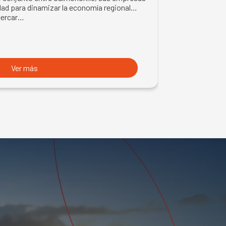
LMÓN
ad para dinamizar la economía regional
trabajo en la z
cercar…
con trabajador
Ver más