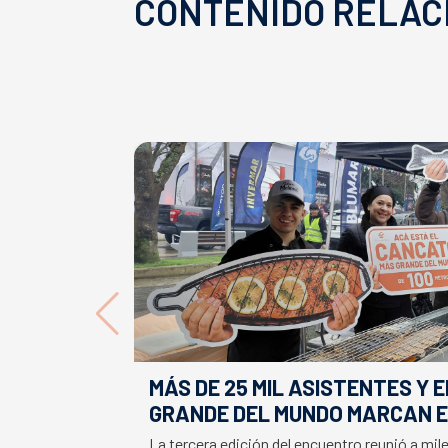
CONTENIDO RELAC
MÁS DE 25 MIL ASISTENTES Y 
GRANDE DEL MUNDO MARCAN E
LA SEMANA DEL SALMÓN
La tercera edición del encuentro reunió a mil