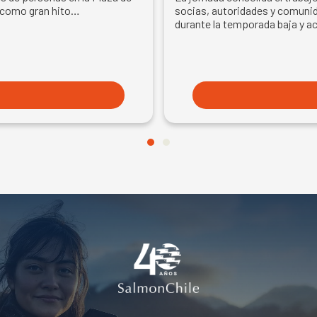
EN SEMANA DEL SA
 como gran hito…
socias, autoridades y comunid
durante la temporada baja y a