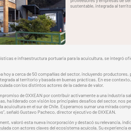
proveedores y empresas de serv
sustentable, integrada al territ
cas e infraestructura portuaria para la acuicultura, se integró ofic
a hoy a cerca de 50 compañías del sector, incluyendo productores, 
egrada al territorio y basada en buenas prácticas. En ese contexto
culada con los distintos actores de la cadena de valor.
mpromiso de OXXEAN por contribuir activamente a una industria sal
s, ha liderado con visión los principales desafíos del sector, nos 
a la acuicultura en el sur de Chile. Esperamos sumar una mirada comp
orios”, señaló Gustavo Pacheco, director ejecutivo de OXXEAN.
ément, valoró esta nueva incorporación y destacó su relevancia, indi
culada con actores claves del ecosistema acuícola. Su experiencia e