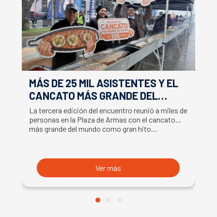
MÁS DE 25 MIL ASISTENTES Y EL
E
CANCATO MÁS GRANDE DEL
S
MUNDO MARCAN EXITOSO CIERRE
M
La tercera edición del encuentro reunió a miles de
La
DE LA SEMANA DEL SALMÓN
C
personas en la Plaza de Armas con el cancato
Sa
más grande del mundo como gran hito…
co
B
du
S
Ver más