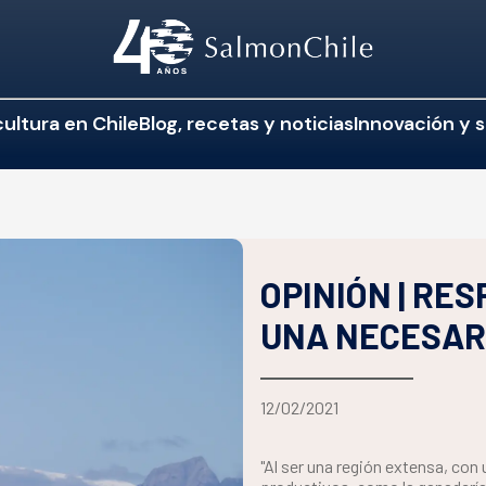
ultura en Chile
Blog, recetas y noticias
Innovación y s
OPINIÓN | RE
UNA NECESAR
12/02/2021
"Al ser una región extensa, con 