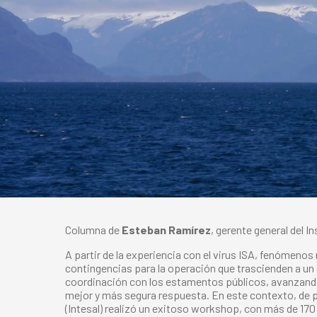
Columna de
Esteban Ramírez
, gerente general del I
A partir de la experiencia con el virus ISA, fenómeno
contingencias para la operación que trascienden a un s
coordinación con los estamentos públicos, avanzando
mejor y más segura respuesta. En este contexto, de 
(Intesal) realizó un exitoso workshop, con más de 170