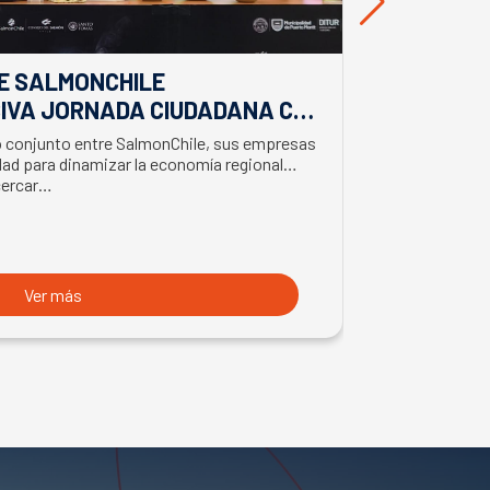
E SALMONCHILE
DESDE BIO
IVA JORNADA CIUDADANA CON
EL APORTE
EL BIMINISTRO DE ECONOMÍA
SALMONIC
jo conjunto entre SalmonChile, sus empresas
El presidente d
LMÓN
ad para dinamizar la economía regional
trabajo en la z
cercar…
con trabajador
Ver más