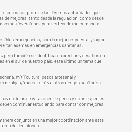
erimientos por parte de las diversas autoridades que
es de mejoras, tanto desde la regulación, como desde
y diversas inversiones para sortear de mejor manera
osibles emergencias, para la mejor respuesta, y lograr
viertan además en emergencias sanitarias.
s, pero también se identificaron brechas y desafíos en
es en el sur de nuestro país, este último un tema que
chería, mitilicultura, pesca artesanal y
 de algas, “marea roja” y a otros riesgos sanitarios
ya hay noticias de varazones de peces y otras especies
e deben continuar estudiando para contar con mejores
de manera conjunta en una mejor coordinación ante este
r toma de decisiones.