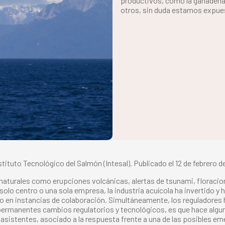
productivos, como la ganadería, 
otros, sin duda estamos expues
nstituto Tecnológico del Salmón (Intesal). Publicado el 12 de febrero 
s naturales como erupciones volcánicas, alertas de tsunami, floracio
olo centro o una sola empresa, la industria acuícola ha invertido y 
 en instancias de colaboración. Simultáneamente, los reguladores 
permanentes cambios regulatorios y tecnológicos, es que hace alg
 asistentes, asociado a la respuesta frente a una de las posibles em