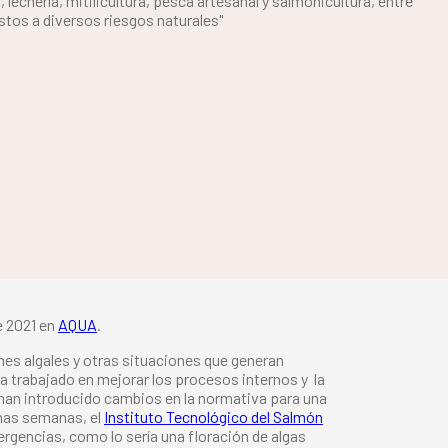
lechería, mitilicultura, pesca artesanal y salmonicultura, entre
tos a diversos riesgos naturales"
de 2021 en
AQUA
.
nes algales y otras situaciones que generan
ha trabajado en mejorar los procesos internos y la
han introducido cambios en la normativa para una
unas semanas, el
Instituto Tecnológico del Salmón
ergencias, como lo sería una floración de algas