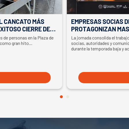
EL CANCATO MÁS
EMPRESAS SOCIAS D
XITOSO CIERRE DE
PROTAGONIZAN MAS
LA PARTICIPACIÓN D
es de personas en la Plaza de
La jornada consolida el traba
EN SEMANA DEL SA
 como gran hito…
socias, autoridades y comunid
durante la temporada baja y a