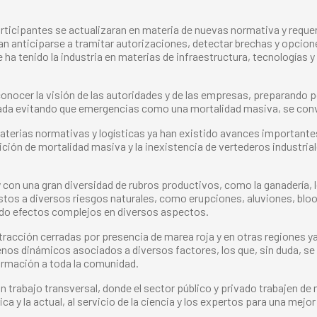
 participantes se actualizaran en materia de nuevas normativa y requ
 anticiparse a tramitar autorizaciones, detectar brechas y opcion
 ha tenido la industria en materias de infraestructura, tecnologías 
conocer la visión de las autoridades y de las empresas, preparando p
ivada evitando que emergencias como una mortalidad masiva, se con
 materias normativas y logísticas ya han existido avances importante
ción de mortalidad masiva y la inexistencia de vertederos industrial
 con una gran diversidad de rubros productivos, como la ganadería, le
os a diversos riesgos naturales, como erupciones, aluviones, bloom
ido efectos complejos en diversos aspectos.
xtracción cerradas por presencia de marea roja y en otras regiones 
enos dinámicos asociados a diversos factores, los que, sin duda, s
formación a toda la comunidad.
 un trabajo transversal, donde el sector público y privado trabajen 
ca y la actual, al servicio de la ciencia y los expertos para una mejo