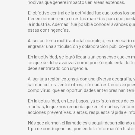
nocivas que genere impactos en áreas extensas.
El objetivo central de la actividad fue que todos los
tienen competencia en estas materias para que puedan
la industria. Además, fue posible conocer avances que
estas contingencias.
Al ser un tema multifactorial complejo, es necesario 
engranar una articulación y colaboración público-pr
En la actividad, se logró llegar a un consenso que en
los que se debe avanzar, como por ejemplo en la defini
debe ser tratado con urgencia.
Al ser una región extensa, con una diversa geografía, y
salmonicultura, entre otros, sin duda estamos expuest
como virus, que en oportunidades anteriores han ten
En la actualidad, en Los Lagos, ya existen áreas de e
marinas, lo que nos recuerda que en el mar hay fenóm
acciones preventivas, alertas, respuesta rápida e in
Más que alarmar, el llamado es a seguir desarrollando
tipo de contingencias, poniendo la información históri