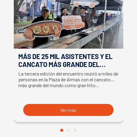
MÁS DE 25 MIL ASISTENTES Y EL
E
CANCATO MÁS GRANDE DEL
S
MUNDO MARCAN EXITOSO CIERRE
M
La tercera edición del encuentro reunió a miles de
La
DE LA SEMANA DEL SALMÓN
C
personas en la Plaza de Armas con el cancato
Sa
más grande del mundo como gran hito…
co
B
du
S
Ver más