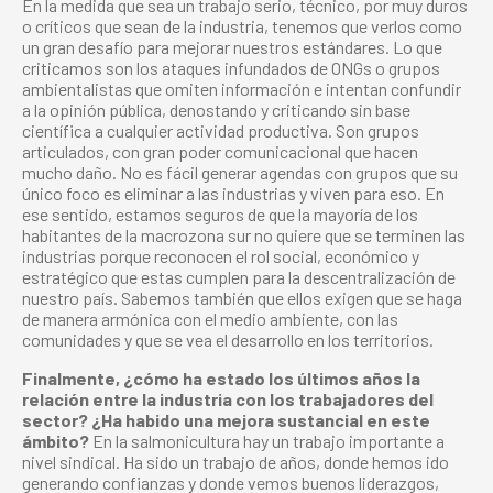
En la medida que sea un trabajo serio, técnico, por muy duros
o críticos que sean de la industria, tenemos que verlos como
un gran desafío para mejorar nuestros estándares. Lo que
criticamos son los ataques infundados de ONGs o grupos
ambientalistas que omiten información e intentan confundir
a la opinión pública, denostando y criticando sin base
científica a cualquier actividad productiva. Son grupos
articulados, con gran poder comunicacional que hacen
mucho daño. No es fácil generar agendas con grupos que su
único foco es eliminar a las industrias y viven para eso. En
ese sentido, estamos seguros de que la mayoría de los
habitantes de la macrozona sur no quiere que se terminen las
industrias porque reconocen el rol social, económico y
estratégico que estas cumplen para la descentralización de
nuestro país. Sabemos también que ellos exigen que se haga
de manera armónica con el medio ambiente, con las
comunidades y que se vea el desarrollo en los territorios.
Finalmente, ¿cómo ha estado los últimos años la
relación entre la industria con los trabajadores del
sector? ¿Ha habido una mejora sustancial en este
ámbito?
En la salmonicultura hay un trabajo importante a
nivel sindical. Ha sido un trabajo de años, donde hemos ido
generando confianzas y donde vemos buenos liderazgos,