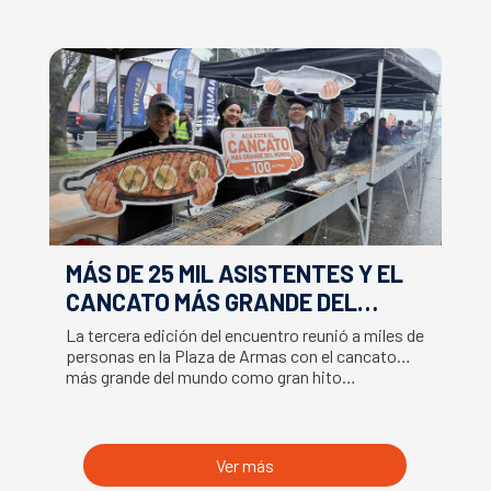
MÁS DE 25 MIL ASISTENTES Y EL
E
CANCATO MÁS GRANDE DEL
S
MUNDO MARCAN EXITOSO CIERRE
M
La tercera edición del encuentro reunió a miles de
La
DE LA SEMANA DEL SALMÓN
C
personas en la Plaza de Armas con el cancato
Sa
más grande del mundo como gran hito…
co
B
du
S
Ver más