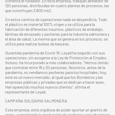
comenta el fundador. En esta empresa, trabajan alrededor de
120 personas, distribuidas en cuatro plantas de procesos, las
que constituyen 3.600 mt2.
En estos centros de operaciones nada se desperdicia. Todo
el plástico es material 100% virgen y se utiliza para la
fabricación de diferentes insumos, plásticos de embalaje,
láminas de envasado y pecheras para la
industria
salmonera
y
el área de salud. La merma que se genera en los procesos, se
utiliza para realizar bolsas de basuras.
Durantela pandemia de Covid-19, Leyad ha seguido con sus
operaciones, sin acogerse a la Ley de Protección al Empleo.
Incluso, ha incorporado a más colaboradores. “Hemos tenido
que contratar entre 18 y 20 personas. Nosotros, antes de la
pandemia, no vendíamos pecheras para los hospitales; hoy,
este es un nuevo mercado, al igual que los Bomberos y las
empresas públicas y privadas que se dedican a hacer aseo.
Han aparecido muchos nuevos clientes”, afirma el
representante de Leyad.
CAMPAÑA SOLIDARIA
SALMONERA
Esta empresa, está orgullosa de poder aportar un granito de
arena, aumentando la producción de pecheras para abastecer