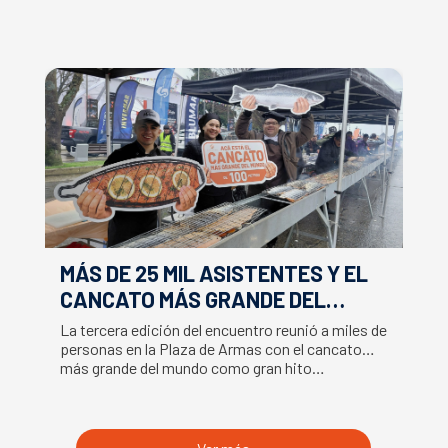
MÁS DE 25 MIL ASISTENTES Y EL
E
CANCATO MÁS GRANDE DEL
S
MUNDO MARCAN EXITOSO CIERRE
M
La tercera edición del encuentro reunió a miles de
La
DE LA SEMANA DEL SALMÓN
C
personas en la Plaza de Armas con el cancato
Sa
más grande del mundo como gran hito…
co
B
du
S