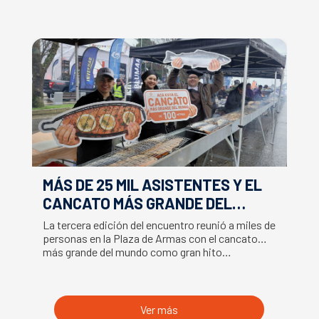
MÁS DE 25 MIL ASISTENTES Y EL
E
CANCATO MÁS GRANDE DEL
S
MUNDO MARCAN EXITOSO CIERRE
M
La tercera edición del encuentro reunió a miles de
La
DE LA SEMANA DEL SALMÓN
C
personas en la Plaza de Armas con el cancato
Sa
más grande del mundo como gran hito…
co
B
du
S
Ver más