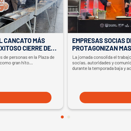
EL CANCATO MÁS
EMPRESAS SOCIAS D
XITOSO CIERRE DE
PROTAGONIZAN MAS
LA PARTICIPACIÓN D
es de personas en la Plaza de
La jornada consolida el traba
EN SEMANA DEL SA
 como gran hito…
socias, autoridades y comunid
durante la temporada baja y a