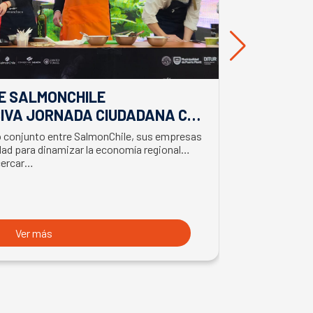
E SALMONCHILE
DESDE BIO
IVA JORNADA CIUDADANA CON
EL APORTE
EL BIMINISTRO DE ECONOMÍA
SALMONIC
jo conjunto entre SalmonChile, sus empresas
El presidente d
LMÓN
ad para dinamizar la economía regional
trabajo en la z
cercar…
con trabajador
Ver más