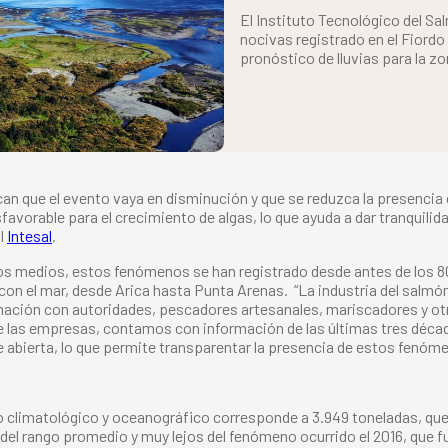
El Instituto Tecnológico del Sa
nocivas registrado en el Fiordo
pronóstico de lluvias para la zo
can que el evento vaya en disminución y que se reduzca la presencia
avorable para el crecimiento de algas, lo que ayuda a dar tranquili
al
Intesal
.
tos medios, estos fenómenos se han registrado desde antes de los 8
con el mar, desde Arica hasta Punta Arenas.
“La industria del salm
mación con autoridades, pescadores artesanales, mariscadores y otr
 de las empresas, contamos con información de las últimas tres déc
ne abierta, lo que permite transparentar la presencia de estos fenóm
limatológico y oceanográfico corresponde a 3.949 toneladas, que r
 del rango promedio y muy lejos del fenómeno ocurrido el 2016, que 