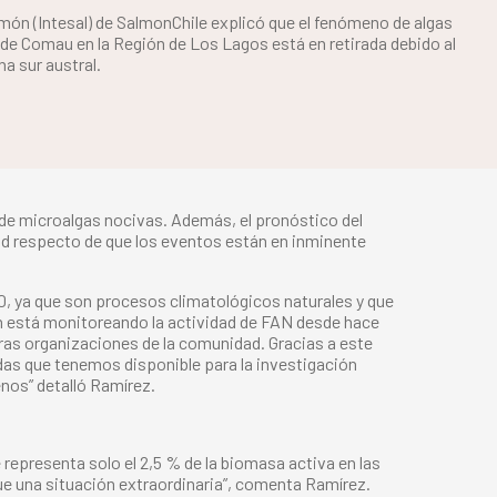
lmón (Intesal) de SalmonChile explicó que el fenómeno de algas
 de Comau en la Región de Los Lagos está en retirada debido al
na sur austral.
 de microalgas nocivas. Además, el pronóstico del
dad respecto de que los eventos están en inminente
0, ya que son procesos climatológicos naturales y que
ón está monitoreando la actividad de FAN desde hace
as organizaciones de la comunidad. Gracias a este
adas que tenemos disponible para la investigación
enos” detalló Ramírez.
epresenta solo el 2,5 % de la biomasa activa en las
fue una situación extraordinaria”, comenta Ramírez.