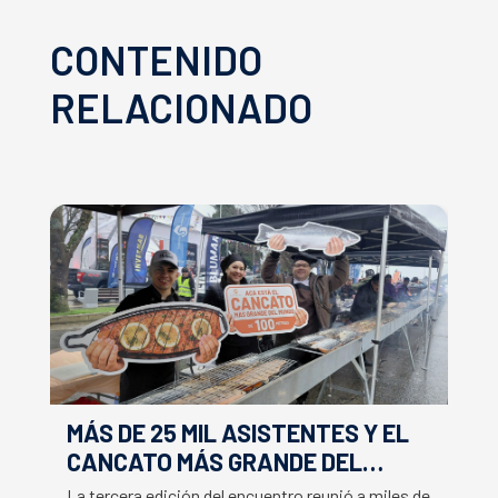
CONTENIDO
RELACIONADO
MÁS DE 25 MIL ASISTENTES Y EL
E
CANCATO MÁS GRANDE DEL
S
MUNDO MARCAN EXITOSO CIERRE
M
La tercera edición del encuentro reunió a miles de
La