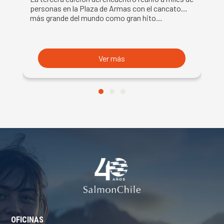
DE LA SEMANA DEL SALMÓN
C
personas en la Plaza de Armas con el cancato
Sa
más grande del mundo como gran hito…
co
B
du
S
Ver más
OFICINAS