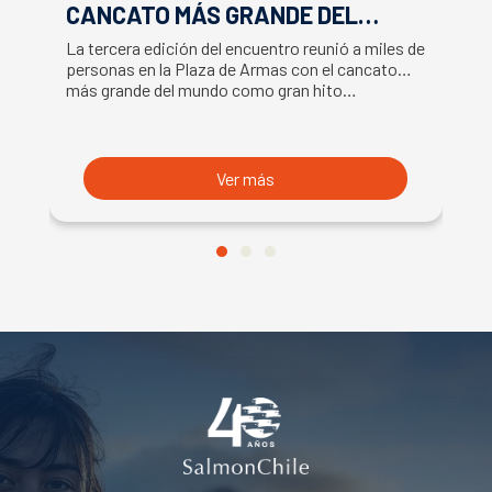
CANCATO MÁS GRANDE DEL
S
MUNDO MARCAN EXITOSO CIERRE
M
La tercera edición del encuentro reunió a miles de
La
DE LA SEMANA DEL SALMÓN
C
personas en la Plaza de Armas con el cancato
Sa
más grande del mundo como gran hito…
co
B
du
S
Ver más