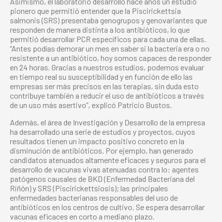
Asimismo, el laboratorio desarrolló hace años un estudio
pionero que permitió entender que la Piscirickettsia
salmonis (SRS) presentaba genogrupos y genovariantes que
responden de manera distinta a los antibióticos, lo que
permitió desarrollar PCR específicos para cada una de ellas.
“Antes podías demorar un mes en saber si la bacteria era o no
resistente a un antibiótico, hoy somos capaces de responder
en 24 horas. Gracias a nuestros estudios, podemos evaluar
en tiempo real su susceptibilidad y en función de ello las
empresas ser más precisos en las terapias, sin duda esto
contribuye también a reducir el uso de antibióticos a través
de un uso más asertivo”, explicó Patricio Bustos.
Además, el área de Investigación y Desarrollo de la empresa
ha desarrollado una serie de estudios y proyectos, cuyos
resultados tienen un impacto positivo concreto en la
disminución de antibióticos. Por ejemplo, han generado
candidatos atenuados altamente eficaces y seguros para el
desarrollo de vacunas vivas atenuadas contra lo: agentes
patógenos causales de BKD (Enfermedad Bacteriana del
Riñón) y SRS (Piscirickettsiosis); las principales
enfermedades bacterianas responsables del uso de
antibióticos en los centros de cultivo. Se espera desarrollar
vacunas eficaces en corto a mediano plazo.