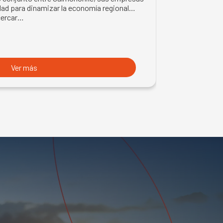
LMÓN
ad para dinamizar la economía regional
trabajo en la z
cercar…
con trabajador
Ver más