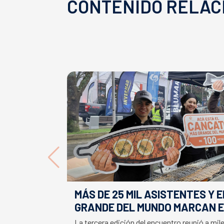
CONTENIDO RELAC
MÁS DE 25 MIL ASISTENTES Y 
GRANDE DEL MUNDO MARCAN E
LA SEMANA DEL SALMÓN
La tercera edición del encuentro reunió a mil