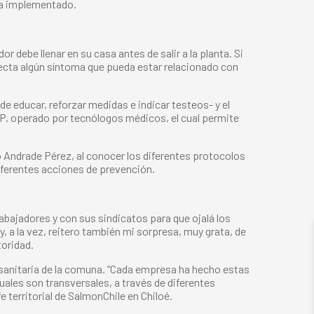
 ha implementado.
 debe llenar en su casa antes de salir a la planta. Si
etecta algún síntoma que pueda estar relacionado con
 educar, reforzar medidas e indicar testeos- y el
P, operado por tecnólogos médicos, el cual permite
 Andrade Pérez, al conocer los diferentes protocolos
 diferentes acciones de prevención.
rabajadores y con sus sindicatos para que ojalá los
 a la vez, reitero también mi sorpresa, muy grata, de
toridad.
sanitaria de la comuna. “Cada empresa ha hecho estas
ales son transversales, a través de diferentes
 territorial de SalmonChile en Chiloé.