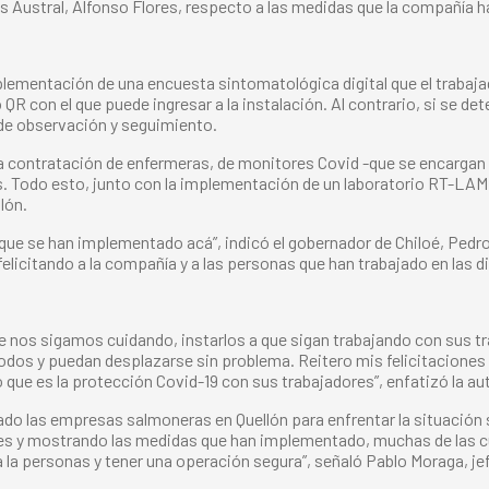
es Austral, Alfonso Flores, respecto a las medidas que la compañía
lementación de una encuesta sintomatológica digital que el trabajador
QR con el que puede ingresar a la instalación. Al contrario, si se d
o de observación y seguimiento.
contratación de enfermeras, de monitores Covid -que se encargan de
s. Todo esto, junto con la implementación de un laboratorio RT-LAM
lón.
ue se han implementado acá”, indicó el gobernador de Chiloé, Pedro
ó felicitando a la compañía y a las personas que han trabajado en las
que nos sigamos cuidando, instarlos a que sigan trabajando con sus t
dos y puedan desplazarse sin problema. Reitero mis felicitaciones y,
 que es la protección Covid-19 con sus trabajadores”, enfatizó la au
o las empresas salmoneras en Quellón para enfrentar la situación 
ales y mostrando las medidas que han implementado, muchas de las cu
 la personas y tener una operación segura”, señaló Pablo Moraga, jefe