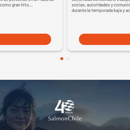
EN SEMANA DEL SA
 como gran hito…
socias, autoridades y comunid
durante la temporada baja y a