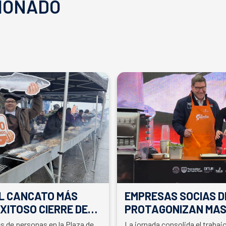
IONADO
EL CANCATO MÁS
EMPRESAS SOCIAS D
XITOSO CIERRE DE
PROTAGONIZAN MAS
LA PARTICIPACIÓN D
es de personas en la Plaza de
La jornada consolida el traba