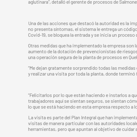
aglutinara”, detalló el gerente de procesos de Salmon
Una de las acciones que destacó la autoridad es la imp
no presenta síntomas, el sistema le entrega un código 
Covid-19, se bloquea la entrada y se inicia un proces
Otras medidas que ha implementado la empresa son la 
aumento de la dotación de prevencionistas de riesgo
una operación segura de la planta de procesos en Quel
“Me dejan gratamente sorprendido todas las medidas q
y realizar una visita por toda la planta, donde termin
“Felicitarlos por lo que están haciendo e instarlos a 
trabajadores aquí se sientan seguros, se sientan cómo
lo que se está haciendo en esta empresa respecto a lo
La visita es parte del
Plan Integral
que han implementad
visitas de manera particular con las autoridades loc
herramientas, pero que apuntan al objetivo de cuidar a