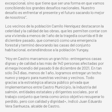
excepcional, sino que tiene que ser una forma en que vamos
concibiendo los grandes desafíos nacionales. Nuestro
desafío es enfrentar el presente y el futuro sacando lo mejor
de nosotros”.
Los vecinos de la población Camilo Henríquez destacaron la
celeridad y la calidad de las obras,
que les permiten contar con
una vivienda a menos de 1 año de la tragedia ocurrida el 9 de
diciembre pasado, que comenzó como una emergencia
forestal y terminó devorando las casas del conjunto
habitacional, extendiéndose a la población Yungay.
“Hoy en Castro marcamos un gran hito: entregamos casas
dignas y de calidad a las más de 140 personas afectadas por
el mega incendio del pasado 9 de diciembre de 2021. En tan
sólo 343 días, menos de 1 año, logramos entregar un techo
nuevo y seguro para nuestras vecinas y vecinos. Todo
gracias a la estratégica alianza público privada que
implementamos entre Castro Municipio, la industria del
salmón, entidades estatales y dirigentes sociales, por el
trabajo conjunto que tenía como único objetivo recuperar lo
perdido, pero con calidad y dignidad», indicó Juan Eduardo
Vera Sanhueza, alcalde de Castro.