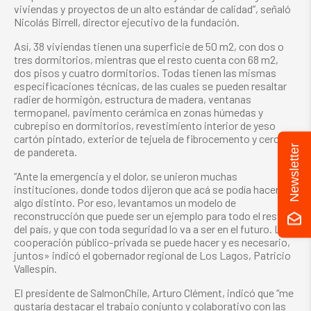
viviendas y proyectos de un alto estándar de calidad”, señaló
Nicolás Birrell, director ejecutivo de la fundación.
Así, 38 viviendas tienen una superficie de 50 m2, con dos o
tres dormitorios, mientras que el resto cuenta con 68 m2,
dos pisos y cuatro dormitorios. Todas tienen las mismas
especificaciones técnicas, de las cuales se pueden resaltar
radier de hormigón, estructura de madera, ventanas
termopanel, pavimento cerámica en zonas húmedas y
cubrepiso en dormitorios, revestimiento interior de yeso
cartón pintado, exterior de tejuela de fibrocemento y cercos
Newsletter
de pandereta.
“Ante la emergencia y el dolor, se unieron muchas
instituciones, donde todos dijeron que acá se podía hacer
algo distinto. Por eso, levantamos un modelo de
reconstrucción que puede ser un ejemplo para todo el resto
del país, y que con toda seguridad lo va a ser en el futuro. La
cooperación público-privada se puede hacer y es necesario,
juntos» indicó el gobernador regional de Los Lagos, Patricio
Vallespín.
El presidente de SalmonChile, Arturo Clément, indicó que “me
gustaría destacar el trabajo conjunto y colaborativo con las