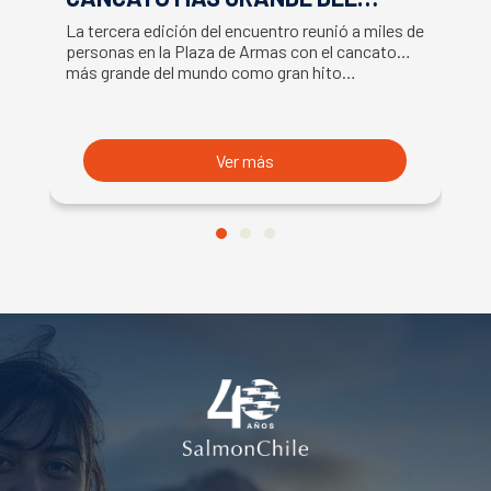
MUNDO MARCAN EXITOSO CIERRE
M
La tercera edición del encuentro reunió a miles de
La
DE LA SEMANA DEL SALMÓN
C
personas en la Plaza de Armas con el cancato
Sa
más grande del mundo como gran hito…
co
B
du
S
Ver más