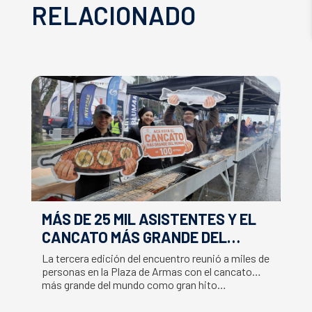
RELACIONADO
MÁS DE 25 MIL ASISTENTES Y EL
E
CANCATO MÁS GRANDE DEL
S
MUNDO MARCAN EXITOSO CIERRE
M
La tercera edición del encuentro reunió a miles de
La
DE LA SEMANA DEL SALMÓN
C
personas en la Plaza de Armas con el cancato
Sa
más grande del mundo como gran hito…
co
B
du
S