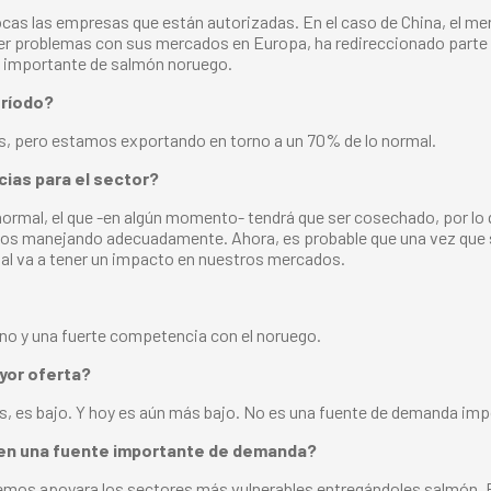
s las empresas que están autorizadas. En el caso de China, el mer
r problemas con sus mercados en Europa, ha redireccionado parte d
a importante de salmón noruego.
eríodo?
es, pero estamos exportando en torno a un 70% de lo normal.
ias para el sector?
ormal, el que -en algún momento- tendrá que ser cosechado, por lo 
mos manejando adecuadamente. Ahora, es probable que una vez que 
ual va a tener un impacto en nuestros mercados.
eno y una fuerte competencia con el noruego.
yor oferta?
s, es bajo. Y hoy es aún más bajo. No es una fuente de demanda imp
e en una fuente importante de demanda?
mos apoyara los sectores más vulnerables entregándoles salmón. 