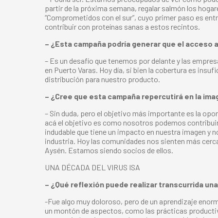
partir de la próxima semana, regalar salmón los hoga
“Comprometidos con el sur”, cuyo primer paso es entr
contribuir con proteínas sanas a estos recintos.
– ¿Esta campaña podría generar que el acceso a
– Es un desafío que tenemos por delante y las empresa
en Puerto Varas. Hoy día, si bien la cobertura es in
distribución para nuestro producto.
– ¿Cree que esta campaña repercutirá en la imag
– Sin duda, pero el objetivo más importante es la op
acá el objetivo es como nosotros podemos contribuir 
indudable que tiene un impacto en nuestra imagen y n
industria. Hoy las comunidades nos sienten más cerc
Aysén. Estamos siendo socios de ellos.
UNA DÉCADA DEL VIRUS ISA
– ¿Qué reflexión puede realizar transcurrida una 
-Fue algo muy doloroso, pero de un aprendizaje enor
un montón de aspectos, como las prácticas productiva