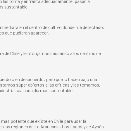
uno las toma y enfrenta adecuadamente, pasan a
ás sustentable.
mediata en el centro de cultivo donde fue detectado,
es que pudieran aparecer.
ra de Chile y le otorgamos descanso a los centros de
acuerdo o en desacuerdo; pero que lo hacen bajo una
estamos súper abiertos a las críticas y las tomamos,
ndustria sea cada día más sustentable.
d más potente que existe en Chile para usar la
en las regiones de La Araucanía, Los Lagos y de Aysén