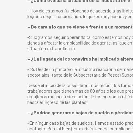
– ¿Cómo evalúa la situación de la industria en e
– Hoy día estamos funcionando de acuerdo a las limita
logrado seguir funcionando, lo que es muy bueno, y en
– De cara a lo que se viene y frente a un momen
-Si logramos seguir operando tal como estamos hoy dí
tienda a afectar la empleabilidad de agente, así que 
situación extraordinaria.
– ¿La llegada del coronavirus ha implicado alte
– Sí, Desde un principio la industria reaccionó de m
sectoriales, tanto de la Subsecretaría de Pesca (Su
Desde el inicio de la crisis definimos reducir los turn
trabajadores que tienen más de 60 años o los que pre
redujimos mucho la circulación de tas personas e hic
hasta el ingreso de las plantas.
– ¿Podrían generarse bajas de sueldo o pérdida
-En ningún caso bajas de sueldos. Hemos estado preo
contagio. Pero si bien (esta crisis) genera complicaci