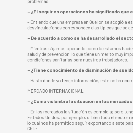
problemas.
– ¿El seguir en operaciones ha significado que
– Entiendo que una empresa en Quellón se acogió a es
desvinculaciones corresponden alas típicas que se ge
– De acuerdo a como se ha desarrollado el sec
– Mientras sigamos operando como lo estamos hacien
salud y de prevención, lo que tiene un mérito muy im
condiciones sanitarias para nuestros trabajadores.
– ¿Tiene conocimiento de disminución de sueld
– Hasta donde yo tengo información, esto no ha ocurr
MERCADO INTERNACIONAL
– ¿Cómo vislumbra la situación en los mercados
– En los mercados la situación es compleja; pero ten
Estados Unidos, por ejemplo, si bien todo el sector 
lo cual nos ha permitido seguir exportando a este pa
Chile.