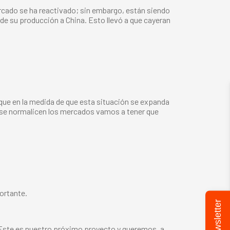
cado se ha reactivado; sin embargo, están siendo
e su producción a China. Esto llevó a que cayeran
que en la medida de que esta situación se expanda
se normalicen los mercados vamos a tener que
ortante.
Newsletter
Este es nuestro próximo proyecto y queremos, a