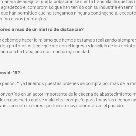
 de manera de asegurar que la población se sienta tranquila de que 
s agradezco el compromiso que han tenido con su industria en térmi
o que han permitido que no tengamos ninguna contingencia, excepto
enido casos (contagios).
dores a más de un metro de distancia?
oceso debemos hacer lo mismo que hemos estamos realizando siempr
los protocolos tiene que ver con el ingreso y la salida de los recin
Cada una ha trabajado con mucha rigurosidad.
covid-19?
de pesos. Y ya tenemos puestas órdenes de compra por más de la mit
 convertido en un actor importante de la cadena de abastecimiento m
 un escenario que se vislumbra complejo para todas las economías.
van a cometer errores que fueron muy dolorosos en el pasado.