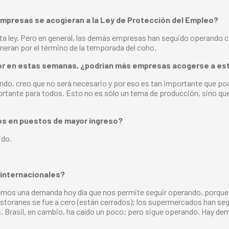
 empresas se acogieran a la Ley de Protección del Empleo?
ta ley. Pero en general, las demás empresas han seguido operando co
neran por el término de la temporada del coho.
tor en estas semanas, ¿podrían más empresas acogerse a est
do, creo que no será necesario y por eso es tan importante que p
portante para todos. Esto no es sólo un tema de producción, sino qu
os en puestos de mayor ingreso?
ido.
 internacionales?
emos una demanda hoy día que nos permite seguir operando, porque u
restoranes se fue a cero (están cerrados); los supermercados han s
ís. Brasil, en cambio, ha caído un poco; pero sigue operando. Hay d