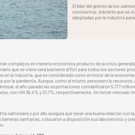
El líder del gremio de los salm
coronavirus. Advierte que se 
adoptadas por la industria para
án complejos en materia económica producto de la crisis generada po
nario que se viene será bastante difícil para todos los sectores pro
es en la industria, que es considerada como el motor de la economía
s por la pandemia. Aunque, como el mismo personero lo reconoce, n
Intesal, el año pasado las exportaciones contabilizaron 5.177 millo
víos, con UN 36,4% y 21,7%, respectivamente. Un tercer mercado imp
ia salmonera y por ello asegura que tener una buena relación con la
 barreras sanitarias, colocaron a disposición sus laboratorios y cre
ón.