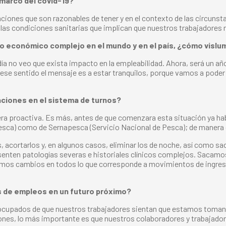
l marco del covid-19?
ciones que son razonables de tener y en el contexto de las circunst
 las condiciones sanitarias que implican que nuestros trabajadores 
to económico complejo en el mundo y en el país, ¿cómo vislum
a no veo que exista impacto en la empleabilidad. Ahora, será un año
en ese sentido el mensaje es a estar tranquilos, porque vamos a pode
raciones en el sistema de turnos?
anera proactiva. Es más, antes de que comenzara esta situación ya h
bpesca) como de Sernapesca (Servicio Nacional de Pesca); de manera
os, acortarlos y, en algunos casos, eliminar los de noche, así como sa
senten patologías severas e historiales clínicos complejos. Sacamo
imos cambios en todos lo que corresponde a movimientos de ingresos
s de empleos en un futuro próximo?
cupados de que nuestros trabajadores sientan que estamos tomando
ones, lo más importante es que nuestros colaboradores y trabajadores