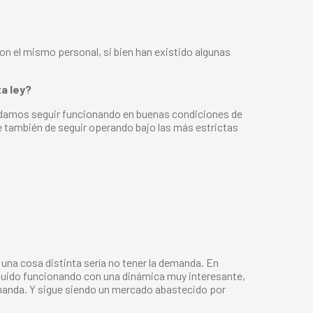
n el mismo personal, si bien han existido algunas
a ley?
odamos seguir funcionando en buenas condiciones de
e también de seguir operando bajo las más estrictas
na cosa distinta sería no tener la demanda. En
eguido funcionando con una dinámica muy interesante,
emanda. Y sigue siendo un mercado abastecido por