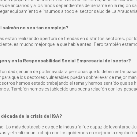
res de ancianos y a los niños dependientes de Sename en la región s
egar equipamiento e insumos a todo el sector salud de La Araucanía
l salmón no sea tan complejo?
s están realizando apertura de tiendas en distintos sectores, por l
suficiente, es mucho mejor que la que había antes. Pero también est
en y en la Responsabilidad Social Empresarial del sector?
ortunidad genuina de poder ayudara personas que lo deben estar pas
para que los sectores vulnerables puedan sobrellevar de mejor maner
osotros hemos estado trabajando el tema y hemos sentido que se ha
anos. También hemos establecido una buena relación con los pesca
década de la crisis del ISA?
me. Lo más destacable es que la industria fue capaz de levantarse
s y el realizar un trabajo con los gobiernos en mejorar la regulaci