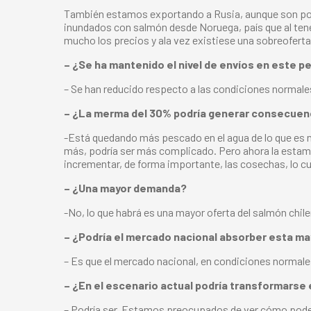
También estamos exportando a Rusia, aunque son poca
inundados con salmón desde Noruega, país que al tene
mucho los precios y ala vez existiese una sobreofert
– ¿Se ha mantenido el nivel de envíos en este p
– Se han reducido respecto a las condiciones normal
– ¿La merma del 30% podría generar consecuenc
-Está quedando más pescado en el agua de lo que es n
más, podría ser más complicado. Pero ahora la esta
incrementar, de forma importante, las cosechas, lo c
– ¿Una mayor demanda?
-No, lo que habrá es una mayor oferta del salmón chil
– ¿Podría el mercado nacional absorber esta ma
– Es que el mercado nacional, en condiciones normale
– ¿En el escenario actual podría transformars
– Podría ser. Estamos preocupados de ver cómo pode