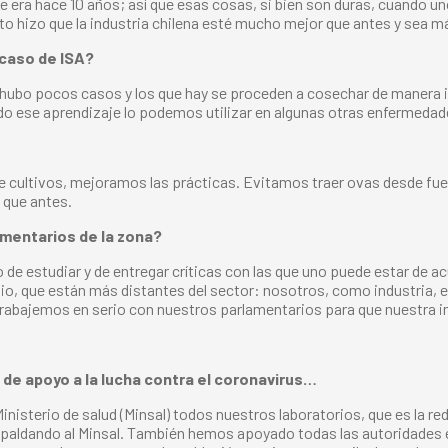
e era hace 10 años; así que esas cosas, si bien son duras, cuando 
to hizo que la industria chilena esté mucho mejor que antes y sea m
 caso de ISA?
ubo pocos casos y los que hay se proceden a cosechar de manera in
odo ese aprendizaje lo podemos utilizar en algunas otras enfermedad
de cultivos, mejoramos las prácticas. Evitamos traer ovas desde fue
 que antes.
lamentarios de la zona?
o de estudiar y de entregar críticas con las que uno puede estar de 
io, que están más distantes del sector: nosotros, como industria, 
 trabajemos en serio con nuestros parlamentarios para que nuestra i
 de apoyo a la lucha contra el coronavirus…
nisterio de salud (Minsal) todos nuestros laboratorios, que es la re
spaldando al Minsal. También hemos apoyado todas las autoridades 