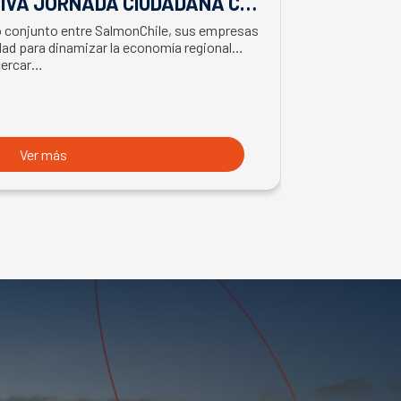
IVA JORNADA CIUDADANA CON
EL APORTE
EL BIMINISTRO DE ECONOMÍA
SALMONIC
jo conjunto entre SalmonChile, sus empresas
El presidente d
LMÓN
ad para dinamizar la economía regional
trabajo en la z
cercar…
con trabajador
Ver más