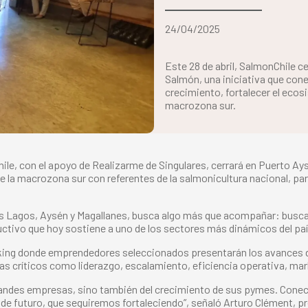
24/04/2025
Este 28 de abril, SalmonChile c
Salmón, una iniciativa que cone
crecimiento, fortalecer el ecos
macrozona sur.
hile, con el apoyo de Realizarme de Singulares, cerrará en Puerto Ays
a macrozona sur con referentes de la salmonicultura nacional, par
s Lagos, Aysén y Magallanes, busca algo más que acompañar: busca 
uctivo que hoy sostiene a uno de los sectores más dinámicos del paí
tworking donde emprendedores seleccionados presentarán los avances
as críticos como liderazgo, escalamiento, eficiencia operativa, mark
 grandes empresas, sino también del crecimiento de sus pymes. Cone
de futuro, que seguiremos fortaleciendo”, señaló Arturo Clément, p