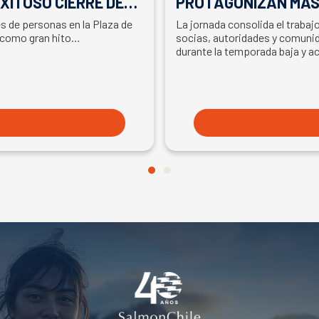
XITOSO CIERRE DE
PROTAGONIZAN MAS
LA PARTICIPACIÓN D
es de personas en la Plaza de
La jornada consolida el traba
EN SEMANA DEL SA
 como gran hito…
socias, autoridades y comunid
durante la temporada baja y a