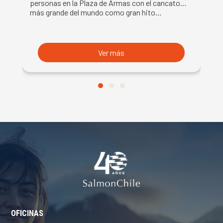
DE LA SEMANA DEL SALMÓN
C
personas en la Plaza de Armas con el cancato
Sa
más grande del mundo como gran hito…
co
B
du
S
Ver más
OFICINAS