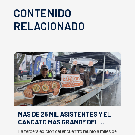
CONTENIDO
RELACIONADO
MÁS DE 25 MIL ASISTENTES Y EL
E
CANCATO MÁS GRANDE DEL
S
MUNDO MARCAN EXITOSO CIERRE
M
La tercera edición del encuentro reunió a miles de
La