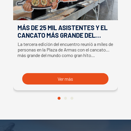
MÁS DE 25 MIL ASISTENTES Y EL
E
CANCATO MÁS GRANDE DEL
S
MUNDO MARCAN EXITOSO CIERRE
M
La tercera edición del encuentro reunió a miles de
La
DE LA SEMANA DEL SALMÓN
C
personas en la Plaza de Armas con el cancato
Sa
más grande del mundo como gran hito…
co
B
du
S
Ver más