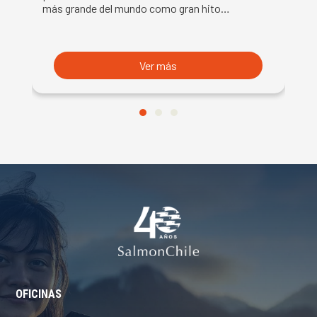
más grande del mundo como gran hito…
co
B
du
S
Ver más
OFICINAS