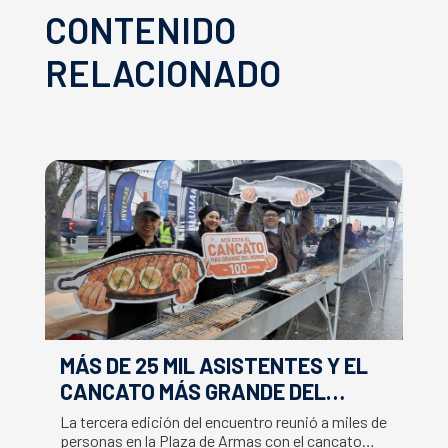
CONTENIDO
RELACIONADO
MÁS DE 25 MIL ASISTENTES Y EL
E
CANCATO MÁS GRANDE DEL
S
MUNDO MARCAN EXITOSO CIERRE
M
La tercera edición del encuentro reunió a miles de
La
DE LA SEMANA DEL SALMÓN
C
personas en la Plaza de Armas con el cancato
Sa