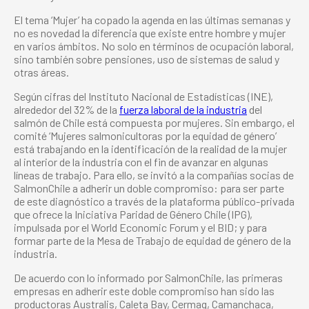
El tema ‘Mujer’ ha copado la agenda en las últimas semanas y
no es novedad la diferencia que existe entre hombre y mujer
en varios ámbitos. No solo en términos de ocupación laboral,
sino también sobre pensiones, uso de sistemas de salud y
otras áreas.
Según cifras del Instituto Nacional de Estadísticas (INE),
alrededor del 32% de la
fuerza laboral de la industria
del
salmón de Chile está compuesta por mujeres. Sin embargo, el
comité ‘Mujeres salmonicultoras por la equidad de género’
está trabajando en la identificación de la realidad de la mujer
al interior de la industria con el fin de avanzar en algunas
líneas de trabajo. Para ello, se invitó a la compañías socias de
SalmonChile a adherir un doble compromiso: para ser parte
de este diagnóstico a través de la plataforma público-privada
que ofrece la Iniciativa Paridad de Género Chile (IPG),
impulsada por el World Economic Forum y el BID; y para
formar parte de la Mesa de Trabajo de equidad de género de la
industria.
De acuerdo con lo informado por SalmonChile, las primeras
empresas en adherir este doble compromiso han sido las
productoras Australis, Caleta Bay, Cermaq, Camanchaca,