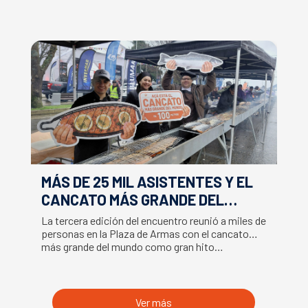
MÁS DE 25 MIL ASISTENTES Y EL
E
CANCATO MÁS GRANDE DEL
S
MUNDO MARCAN EXITOSO CIERRE
M
La tercera edición del encuentro reunió a miles de
La
DE LA SEMANA DEL SALMÓN
C
personas en la Plaza de Armas con el cancato
Sa
más grande del mundo como gran hito…
co
B
du
S
Ver más