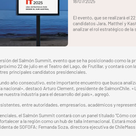
18/07/2025
El evento, que se realizará el 22
candidatos Jara, Matthei y Kast
analizar el rol estratégico de l
ersión del Salmón Summit, evento que se ha posicionado como la prin
 próximo 22 de julio en el Teatro del Lago, de Frutillar, y contará con 
tres principales candidatos presidenciales.
ndo año consecutivo, este importante encuentro que busca analizar
a nacional», destacó Arturo Clement, presidente de SalmonChile. «L
e nuestra industria para el desarrollo del país», agregó.
asistentes, entre autoridades, empresarios, académicos y representa
nciales, el Salmón Summit contará con un panel titulado “Cómo cons
 fortalecer a la región como un hub de talla internacional. Estará m
identa de SOFOFA; Fernanda Soza, directora ejecutiva de ChileMass; 