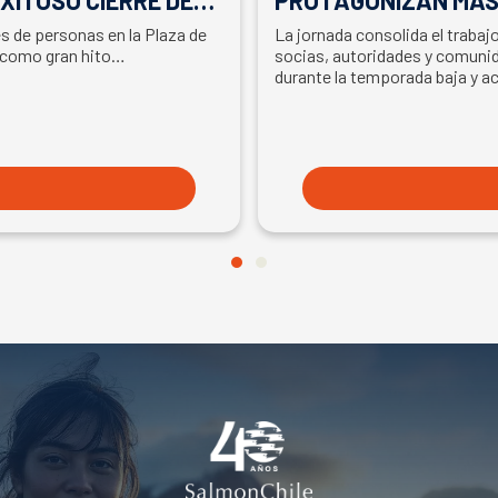
LA PARTICIPACIÓN D
es de personas en la Plaza de
La jornada consolida el traba
EN SEMANA DEL SA
 como gran hito…
socias, autoridades y comunid
durante la temporada baja y a