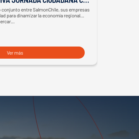
EL BIMINISTRO DE ECONOMÍA
SALMONIC
jo conjunto entre SalmonChile, sus empresas
El presidente d
LMÓN
ad para dinamizar la economía regional
trabajo en la z
cercar…
con trabajador
Ver más