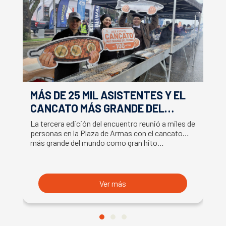
MÁS DE 25 MIL ASISTENTES Y EL
E
CANCATO MÁS GRANDE DEL
S
MUNDO MARCAN EXITOSO CIERRE
M
La tercera edición del encuentro reunió a miles de
La
DE LA SEMANA DEL SALMÓN
C
personas en la Plaza de Armas con el cancato
Sa
más grande del mundo como gran hito…
co
B
du
S
Ver más