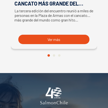
CANCATO MÁS GRANDE DEL
S
MUNDO MARCAN EXITOSO CIERRE
M
La tercera edición del encuentro reunió a miles de
La
DE LA SEMANA DEL SALMÓN
C
personas en la Plaza de Armas con el cancato
Sa
más grande del mundo como gran hito…
co
B
du
S
Ver más