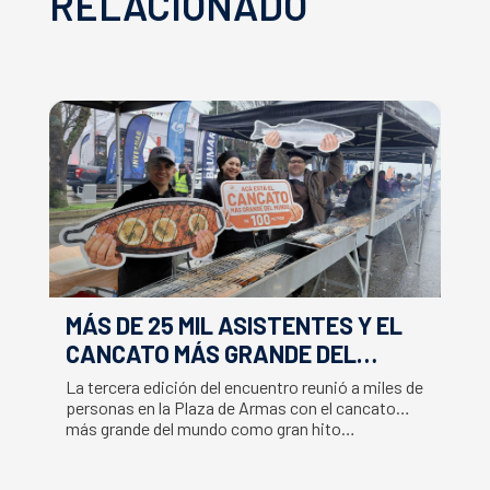
RELACIONADO
MÁS DE 25 MIL ASISTENTES Y EL
E
CANCATO MÁS GRANDE DEL
S
MUNDO MARCAN EXITOSO CIERRE
M
La tercera edición del encuentro reunió a miles de
La
DE LA SEMANA DEL SALMÓN
C
personas en la Plaza de Armas con el cancato
Sa
más grande del mundo como gran hito…
co
B
du
S